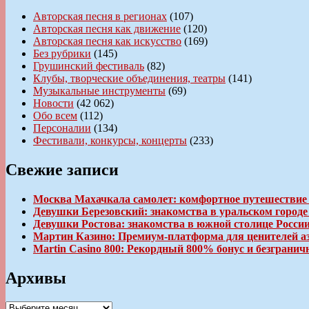
Авторская песня в регионах
(107)
Авторская песня как движение
(120)
Авторская песня как искусство
(169)
Без рубрики
(145)
Грушинский фестиваль
(82)
Клубы, творческие объединения, театры
(141)
Музыкальные инструменты
(69)
Новости
(42 062)
Обо всем
(112)
Персоналии
(134)
Фестивали, конкурсы, концерты
(233)
Свежие записи
Москва Махачкала самолет: комфортное путешествие
Девушки Березовский: знакомства в уральском город
Девушки Ростова: знакомства в южной столице Росси
Мартин Казино: Премиум-платформа для ценителей а
Martin Casino 800: Рекордный 800% бонус и безгран
Архивы
Архивы