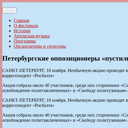
Перейти
к
Меню
Ильменский фестиваль авторской песни
содержимому
Главная
О фестивале
История
Авторская музыка
Программа
Организаторы и спонсоры
Петербургские оппозиционеры «пустили
САНКТ-ПЕТЕРБУРГ, 10 ноября. Необычную акцию проводят в С
корреспондент «Росбалта»
Акция собрала около 40 участников, среди них сторонники «Со
освобождение политзаключенных» и «Свободу политузникам»
САНКТ-ПЕТЕРБУРГ, 10 ноября. Необычную акцию проводят в С
корреспондент «Росбалта»
Акция собрала около 40 участников, среди них сторонники «Со
освобождение политзаключенных» и «Свободу политузникам»