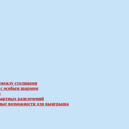
 между столицами
е с особым шармом
и
зартных развлечений
ичные возможности для выигрыша