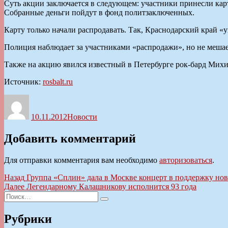
Суть акции заключается в следующем: участники принесли карт
Собранные деньги пойдут в фонд политзаключенных.
Карту только начали распродавать. Так, Краснодарский край «у
Полиция наблюдает за участниками «распродажи», но не мешае
Также на акцию явился известный в Петербурге рок-бард Михиа
Источник:
rosbalt.ru
Автор
Опубликовано
Рубрики
10.11.2012
Новости
Добавить комментарий
Для отправки комментария вам необходимо
авторизоваться
.
Навигация
Предыдущая
Назад
Группа «Сплин» дала в Москве концерт в поддержку нов
запись:
Следующая
Далее
Легендарному Калашникову исполнится 93 года
по
Искать:
запись:
Поиск
записям
Рубрики