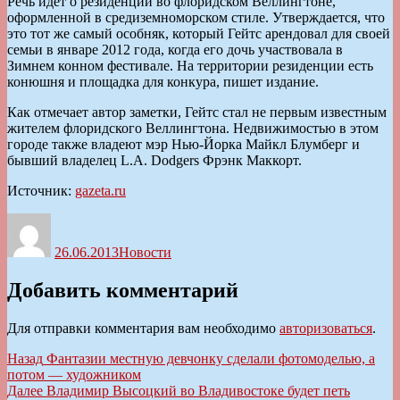
Речь идет о резиденции во флоридском Веллингтоне,
оформленной в средиземноморском стиле. Утверждается, что
это тот же самый особняк, который Гейтс арендовал для своей
семьи в январе 2012 года, когда его дочь участвовала в
Зимнем конном фестивале. На территории резиденции есть
конюшня и площадка для конкура, пишет издание.
Как отмечает автор заметки, Гейтс стал не первым известным
жителем флоридского Веллингтона. Недвижимостью в этом
городе также владеют мэр Нью-Йорка Майкл Блумберг и
бывший владелец L.A. Dodgers Фрэнк Маккорт.
Источник:
gazeta.ru
Автор
Опубликовано
Рубрики
26.06.2013
Новости
Добавить комментарий
Для отправки комментария вам необходимо
авторизоваться
.
Навигация
Предыдущая
Назад
Фантазии местную девчонку сделали фотомоделью, а
запись:
потом — художником
по
Следующая
Далее
Владимир Высоцкий во Владивостоке будет петь