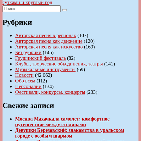
записям
запись:
сутками и круглый год
Искать:
Поиск
Рубрики
Авторская песня в регионах
(107)
Авторская песня как движение
(120)
Авторская песня как искусство
(169)
Без рубрики
(145)
Грушинский фестиваль
(82)
Клубы, творческие объединения, театры
(141)
Музыкальные инструменты
(69)
Новости
(42 062)
Обо всем
(112)
Персоналии
(134)
Фестивали, конкурсы, концерты
(233)
Свежие записи
Москва Махачкала самолет: комфортное
путешествие между столицами
Девушки Березовский: знакомства в уральском
городе с особым шармом