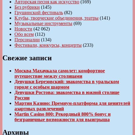
Авторская песня как искусство
(169)
Без рубрики
(145)
Грушинский фестиваль
(82)
Клубы, творческие объединения, театры
(141)
Музыкальные инструменты
(69)
Новости
(42 062)
Обо всем
(112)
Персоналии
(134)
Фестивали, конкурсы, концерты
(233)
Свежие записи
Москва Махачкала самолет: комфортное
путешествие между столицами
Девушки Березовский: знакомства в уральском
городе с особым шармом
Девушки Ростова: знакомства в южной столице
России
Мартин Казино: Премиум-платформа для ценителей
азартных развлечений
Martin Casino 800: Рекордный 800% бонус и
безграничные возможности для выигрыша
Архивы