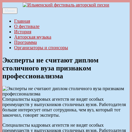
Перейти
к
Меню
Ильменский фестиваль авторской песни
содержимому
Главная
О фестивале
История
Авторская музыка
Программа
Организаторы и спонсоры
Эксперты не считают диплом
столичного вуза признаком
профессионализма
Специалисты кадровых агентств не видят особых
преимуществ у выпускников столичных вузов. Работодателя
больше интересует опыт сотрудника, чем вуз, который тот
закончил, говорят эксперты.
Специалисты кадровых агентств не видят особых
преимуществ у выпускников столичных вузов. Работодателя