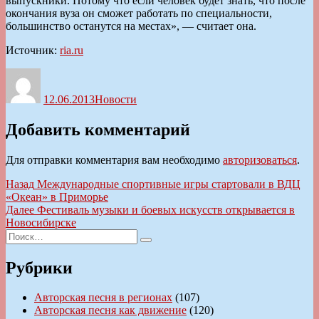
выпускники. Потому что если человек будет знать, что после
окончания вуза он сможет работать по специальности,
большинство останутся на местах», — считает она.
Источник:
ria.ru
Автор
Опубликовано
Рубрики
12.06.2013
Новости
Добавить комментарий
Для отправки комментария вам необходимо
авторизоваться
.
Навигация
Предыдущая
Назад
Международные спортивные игры стартовали в ВДЦ
запись:
«Океан» в Приморье
по
Следующая
Далее
Фестиваль музыки и боевых искусств открывается в
записям
запись:
Новосибирске
Искать:
Поиск
Рубрики
Авторская песня в регионах
(107)
Авторская песня как движение
(120)