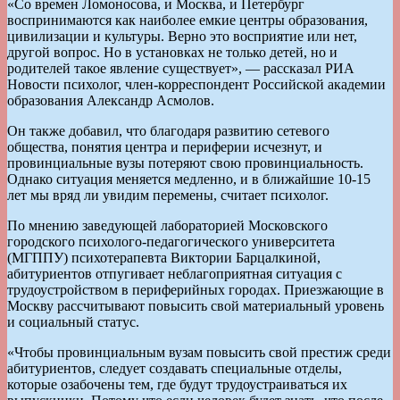
«Со времен Ломоносова, и Москва, и Петербург
воспринимаются как наиболее емкие центры образования,
цивилизации и культуры. Верно это восприятие или нет,
другой вопрос. Но в установках не только детей, но и
родителей такое явление существует», — рассказал РИА
Новости психолог, член-корреспондент Российской академии
образования Александр Асмолов.
Он также добавил, что благодаря развитию сетевого
общества, понятия центра и периферии исчезнут, и
провинциальные вузы потеряют свою провинциальность.
Однако ситуация меняется медленно, и в ближайшие 10-15
лет мы вряд ли увидим перемены, считает психолог.
По мнению заведующей лабораторией Московского
городского психолого-педагогического университета
(МГППУ) психотерапевта Виктории Барцалкиной,
абитуриентов отпугивает неблагоприятная ситуация с
трудоустройством в периферийных городах. Приезжающие в
Москву рассчитывают повысить свой материальный уровень
и социальный статус.
«Чтобы провинциальным вузам повысить свой престиж среди
абитуриентов, следует создавать специальные отделы,
которые озабочены тем, где будут трудоустраиваться их