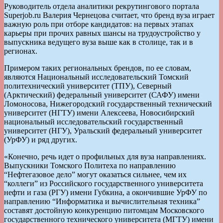
Руководитель отдела аналитики рекрутингового портала
Superjob.ru Валерия Чернецова считает, что бренд вуза играет
важную роль при отборе кандидатов: на первых этапах
карьеры при прочих равных шансы на трудоустройство у
выпускника ведущего вуза выше как в столице, так и в
регионах.
Примером таких региональных брендов, по ее словам,
являются Национальный исследовательский Томский
политехнический университет (ТПУ), Северный
(Арктический) федеральный университет (САФУ) имени
Ломоносова, Нижегородский государственный технический
университет (НГТУ) имени Алексеева, Новосибирский
национальный исследовательский государственный
университет (НГУ), Уральский федеральный университет
(УрФУ) и ряд других.
«Конечно, речь идет о профильных для вуза направлениях.
Выпускники Томского Политеха по направлению
“Нефтегазовое дело” могут оказаться сильнее, чем их
“коллеги” из Российского государственного университета
нефти и газа (РГУ) имени Губкина, а окончившие УрФУ по
направлению “Информатика и вычислительная техника”
составят достойную конкуренцию питомцам Московского
государственного технического университета (МГТУ) имени