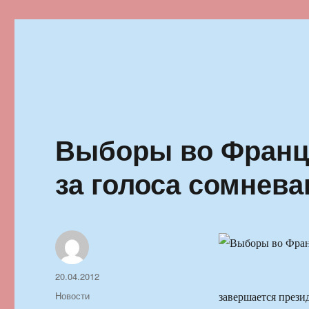
Ильменский фестиваль автор
Выборы во Франц
за голоса сомнев
Автор
Опубликовано
20.04.2012
Рубрики
Новости
завершается прези