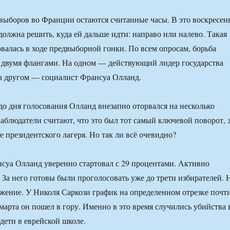
выборов во Франции остаются считанные часы. В это воскресен
должна решить, куда ей дальше идти: направо или налево. Такая
валась в ходе предвыборной гонки. По всем опросам, борьба
 двумя флангами. На одном — действующий лидер государства
а другом — социалист Франсуа Олланд.
 до дня голосования Олланд внезапно оторвался на несколько
аблюдатели считают, что это был тот самый ключевой поворот, 
 президентского лагеря. Но так ли всё очевидно?
нсуа Олланд уверенно стартовал с 29 процентами. Активно
. За него готовы были проголосовать уже до трети избирателей. 
ижение. У Николя Саркози график на определенном отрезке почт
марта он пошел в гору. Именно в это время случились убийства 
дети в еврейской школе.