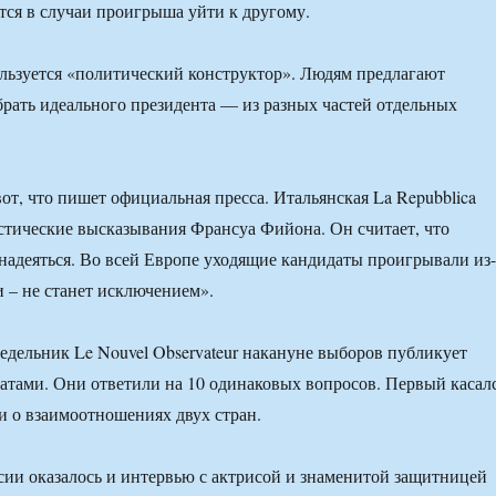
тся в случаи проигрыша уйти к другому.
льзуется «политический конструктор». Людям предлагают
брать идеального президента — из разных частей отдельных
вот, что пишет официальная пресса. Итальянская La Repubblica
тические высказывания Франсуа Фийона. Он считает, что
 надеяться. Во всей Европе уходящие кандидаты проигрывали из-
и – не станет исключением».
дельник Le Nouvel Observateur накануне выборов публикует
атами. Они ответили на 10 одинаковых вопросов. Первый касал
и о взаимоотношениях двух стран.
ии оказалось и интервью с актрисой и знаменитой защитницей