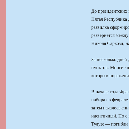
До президентских 
Пятая Республика 
развилка сформиро
развернется между
Николя Саркози, н
За несколько дней
пунктов. Многие н
которым поражение
В начале года Фра
набирал в феврале
затем началось сн
идентичный, Но с 
Тулузе — погибли 