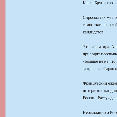
Карла Бруни грози
Спросом так же по
самостоятельно со
кандидатов.
Это всё сатира. А 
приводит пессимис
«больше не на что
за кризиса. Саркоз
Французский ежене
интервью с кандид
России. Рассуждал
Неожиданно о Росс