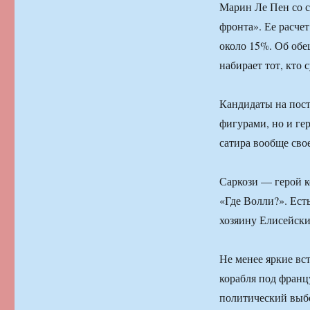
Марин Ле Пен со с
фронта». Ее расчет
около 15%. Об об
набирает тот, кто
Кандидаты на пост
фигурами, но и ге
сатира вообще сво
Саркози — герой к
«Где Волли?». Ест
хозяину Елисейски
Не менее яркие вс
корабля под франц
политический выбо