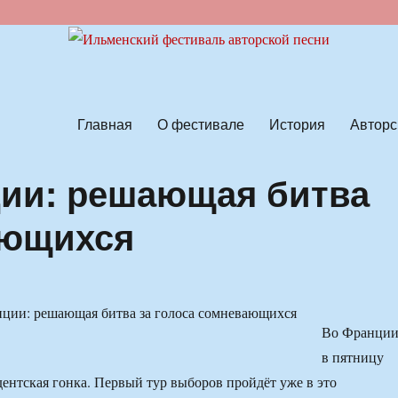
ской песни
Главная
О фестивале
История
Авторс
ии: решающая битва
ающихся
Во Франци
в пятницу
дентская гонка. Первый тур выборов пройдёт уже в это