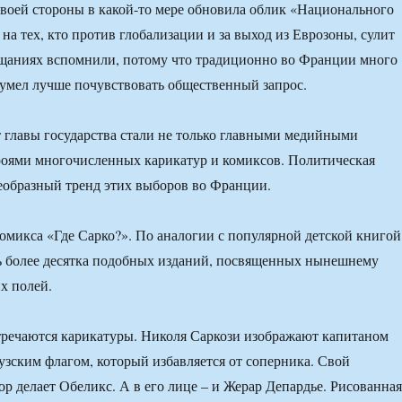
воей стороны в какой-то мере обновила облик «Национального
 на тех, кто против глобализации и за выход из Еврозоны, сулит
ещаниях вспомнили, потому что традиционно во Франции много
 сумел лучше почувствовать общественный запрос.
 главы государства стали не только главными медийными
роями многочисленных карикатур и комиксов. Политическая
еобразный тренд этих выборов во Франции.
омикса «Где Сарко?». По аналогии с популярной детской книгой
ь более десятка подобных изданий, посвященных нынешнему
х полей.
тречаются карикатуры. Николя Саркози изображают капитаном
узским флагом, который избавляется от соперника. Свой
р делает Обеликс. А в его лице – и Жерар Депардье. Рисованная