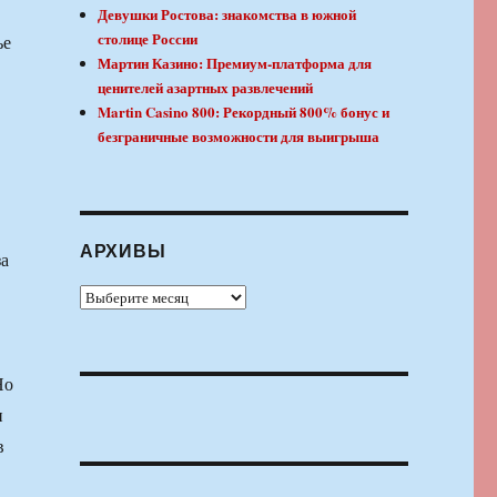
Девушки Ростова: знакомства в южной
столице России
ье
Мартин Казино: Премиум-платформа для
ценителей азартных развлечений
Martin Casino 800: Рекордный 800% бонус и
безграничные возможности для выигрыша
АРХИВЫ
за
Архивы
Но
и
в