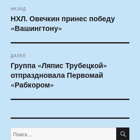
Навигация
НАЗАД
по
НХЛ. Овечкин принес победу
Предыдущая
«Вашингтону»
запись:
записям
ДАЛЕЕ
Группа «Ляпис Трубецкой»
Следующая
отпраздновала Первомай
запись:
«Рабкором»
ПО
Искать: