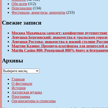
Обо всем
(112)
Персоналии
(134)
Фестивали, конкурсы, концерты
(233)
Свежие записи
Москва Махачкала самолет: комфортное путешествие
Девушки Березовский: знакомства в уральском город
Девушки Ростова: знакомства в южной столице Росси
Мартин Казино: Премиум-платформа для ценителей а
Martin Casino 800: Рекордный 800% бонус и безгран
Архивы
Архивы
Главная
О фестивале
История
Авторская музыка
Программа
Организаторы и спонсоры