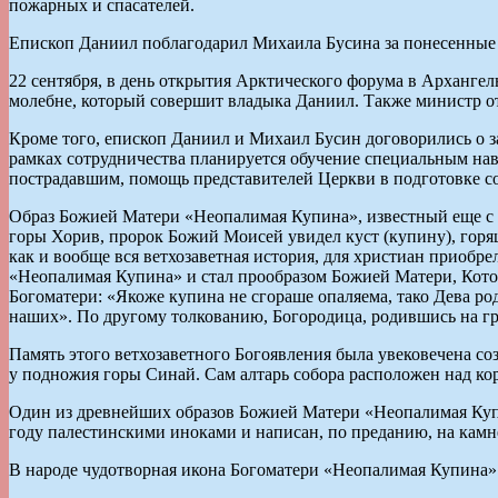
пожарных и спасателей.
Епископ Даниил поблагодарил Михаила Бусина за понесенные 
22 сентября, в день открытия Арктического форума в Арханге
молебне, который совершит владыка Даниил. Также министр о
Кроме того, епископ Даниил и Михаил Бусин договорились о 
рамках сотрудничества планируется обучение специальным на
пострадавшим, помощь представителей Церкви в подготовке с
Образ Божией Матери «Неопалимая Купина», известный еще с ра
горы Хорив, пророк Божий Моисей увидел куст (купину), горя
как и вообще вся ветхозаветная история, для христиан приобр
«Неопалимая Купина» и стал прообразом Божией Матери, Кото
Богоматери: «Якоже купина не сгораше опаляема, тако Дева ро
наших». По другому толкованию, Богородица, родившись на гр
Память этого ветхозаветного Богоявления была увековечена с
у подножия горы Синай. Сам алтарь собора расположен над к
Один из древнейших образов Божией Матери «Неопалимая Купин
году палестинскими иноками и написан, по преданию, на камн
В народе чудотворная икона Богоматери «Неопалимая Купина» 