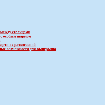
 между столицами
е с особым шармом
и
зартных развлечений
ичные возможности для выигрыша