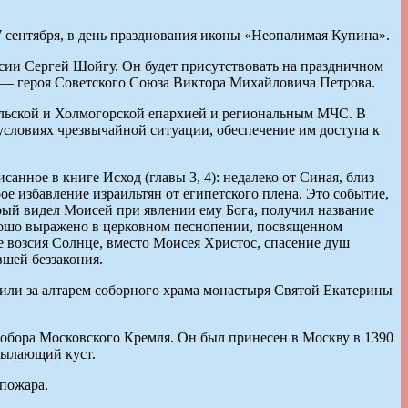
 сентября, в день празднования иконы «Неопалимая Купина».
сии Сергей Шойгу. Он будет присутствовать на праздничном
 — героя Советского Союза Виктора Михайловича Петрова.
ельской и Холмогорской епархией и региональным МЧС. В
словиях чрезвычайной ситуации, обеспечение им доступа к
анное в книге Исход (главы 3, 4): недалеко от Синая, близ
е избавление израильтян от египетского плена. Это событие,
торый видел Моисей при явлении ему Бога, получил название
орошо выражено в церковном песнопении, посвященном
ое возсия Солнце, вместо Моисея Христос, спасение душ
вшей беззакония.
оили за алтарем соборного храма монастыря Святой Екатерины
обора Московского Кремля. Он был принесен в Москву в 1390
пылающий куст.
 пожара.