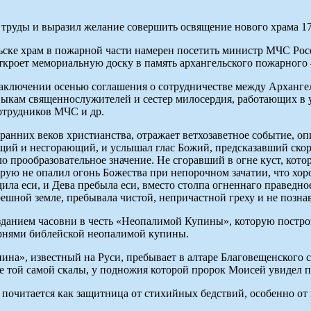
труды и выразил желание совершить освящение нового храма 17
льске храм в пожарной части намерен посетить министр МЧС Рос
ткроет мемориальную доску в память архангельского пожарного
заключении осенью соглашения о сотрудничестве между Арханг
выкам священнослужителей и сестер милосердия, работающих в у
отрудников МЧС и др.
нних веков христианства, отражает ветхозаветное событие, опис
щий и несгорающий, и услышал глас Божий, предсказавший скоро
ело прообразовательное значение. Не сгоравший в огне куст, ко
рую не опалил огонь Божества при непорочном зачатии, что х
дила еси, и Дева пребыла еси, вместо столпа огненнаго праведн
ешной земле, пребывала чистой, непричастной греху и не позна
озданием часовни в честь «Неопалимой Купины», которую постр
орнями библейской неопалимой купины.
а», известный на Руси, пребывает в алтаре Благовещенского с
е той самой скалы, у подножия которой пророк Моисей увидел 
почитается как защитница от стихийных бедствий, особенно от