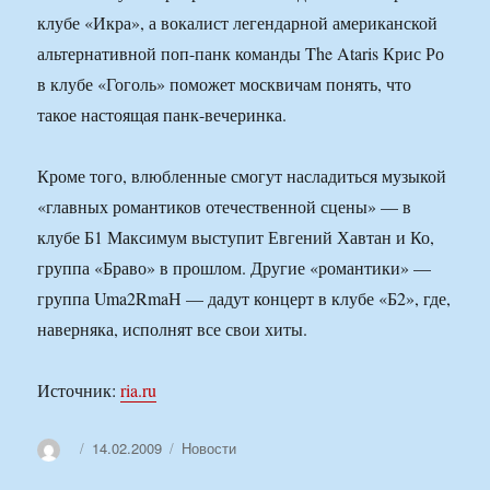
клубе «Икра», а вокалист легендарной американской
альтернативной поп-панк команды The Ataris Крис Ро
в клубе «Гоголь» поможет москвичам понять, что
такое настоящая панк-вечеринка.
Кроме того, влюбленные смогут насладиться музыкой
«главных романтиков отечественной сцены» — в
клубе Б1 Максимум выступит Евгений Хавтан и Ко,
группа «Браво» в прошлом. Другие «романтики» —
группа Uma2RmaН — дадут концерт в клубе «Б2», где,
наверняка, исполнят все свои хиты.
Источник:
ria.ru
Автор
Опубликовано
Рубрики
14.02.2009
Новости