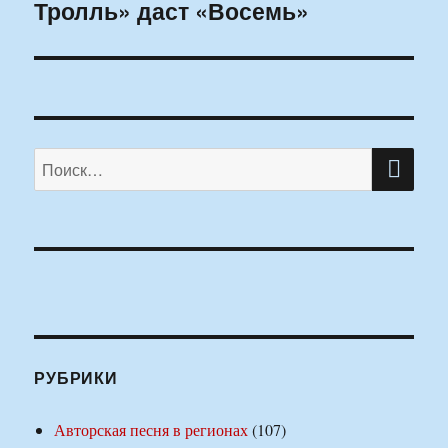
Тролль» даст «Восемь»
запись:
ПО
Искать:
РУБРИКИ
Авторская песня в регионах
(107)