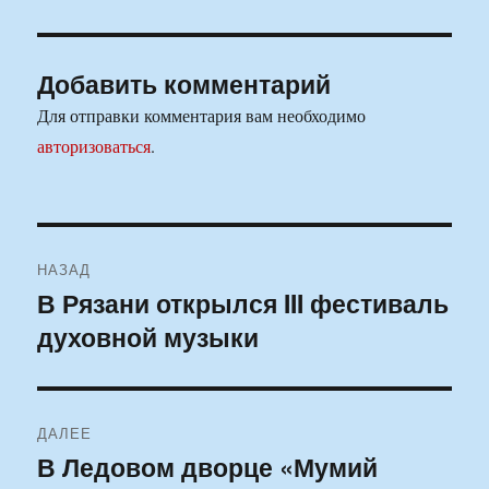
Добавить комментарий
Для отправки комментария вам необходимо
авторизоваться
.
Навигация
НАЗАД
по
В Рязани открылся III фестиваль
Предыдущая
духовной музыки
запись:
записям
ДАЛЕЕ
В Ледовом дворце «Мумий
Следующая