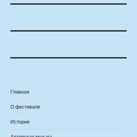
Главная
О фестивале
История
Авторская музыка