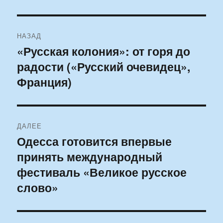
Навигация
НАЗАД
по
«Русская колония»: от горя до
Предыдущая
радости («Русский очевидец»,
запись:
записям
Франция)
ДАЛЕЕ
Одесса готовится впервые
Следующая
принять международный
запись:
фестиваль «Великое русское
слово»