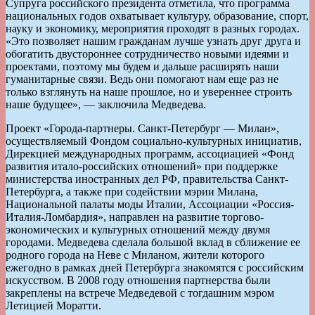
Супруга российского президента отметила, что программа
национальных годов охватывает культуру, образование, спорт,
науку и экономику, мероприятия проходят в разных городах.
«Это позволяет нашим гражданам лучше узнать друг друга и
обогатить двустороннее сотрудничество новыми идеями и
проектами, поэтому мы будем и дальше расширять наши
гуманитарные связи. Ведь они помогают нам еще раз не
только взглянуть на наше прошлое, но и увереннее строить
наше будущее», — заключила Медведева.
Проект «Города-партнеры. Санкт-Петербург — Милан»,
осуществляемый Фондом социально-культурных инициатив,
Дирекцией международных программ, ассоциацией «Фонд
развития итало-российских отношений» при поддержке
министерства иностранных дел РФ, правительства Санкт-
Петербурга, а также при содействии мэрии Милана,
Национальной палаты моды Италии, Ассоциации «Россия-
Италия-Ломбардия», направлен на развитие торгово-
экономических и культурных отношений между двумя
городами. Медведева сделала большой вклад в сближение ее
родного города на Неве с Миланом, жители которого
ежегодно в рамках дней Петербурга знакомятся с российским
искусством. В 2008 году отношения партнерства были
закреплены на встрече Медведевой с тогдашним мэром
Летицией Моратти.