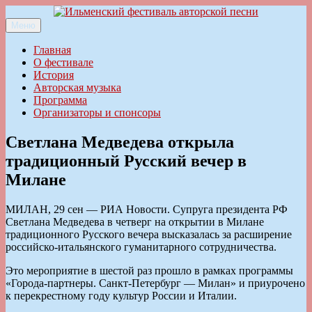
Перейти
к
Меню
Ильменский фестиваль авторской песни
содержимому
Главная
О фестивале
История
Авторская музыка
Программа
Организаторы и спонсоры
Светлана Медведева открыла
традиционный Русский вечер в
Милане
МИЛАН, 29 сен — РИА Новости. Супруга президента РФ
Светлана Медведева в четверг на открытии в Милане
традиционного Русского вечера высказалась за расширение
российско-итальянского гуманитарного сотрудничества.
Это мероприятие в шестой раз прошло в рамках программы
«Города-партнеры. Санкт-Петербург — Милан» и приурочено
к перекрестному году культур России и Италии.