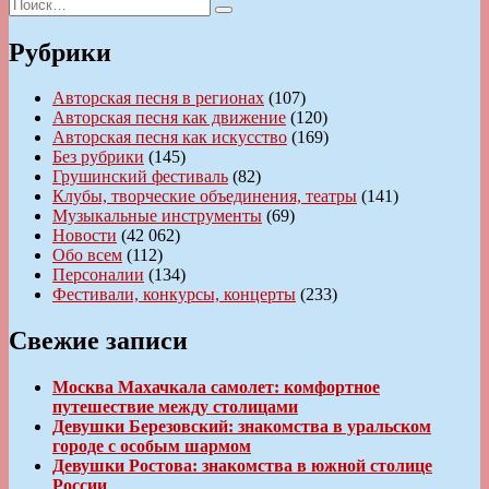
записям
Искать:
Поиск
Рубрики
Авторская песня в регионах
(107)
Авторская песня как движение
(120)
Авторская песня как искусство
(169)
Без рубрики
(145)
Грушинский фестиваль
(82)
Клубы, творческие объединения, театры
(141)
Музыкальные инструменты
(69)
Новости
(42 062)
Обо всем
(112)
Персоналии
(134)
Фестивали, конкурсы, концерты
(233)
Свежие записи
Москва Махачкала самолет: комфортное
путешествие между столицами
Девушки Березовский: знакомства в уральском
городе с особым шармом
Девушки Ростова: знакомства в южной столице
России