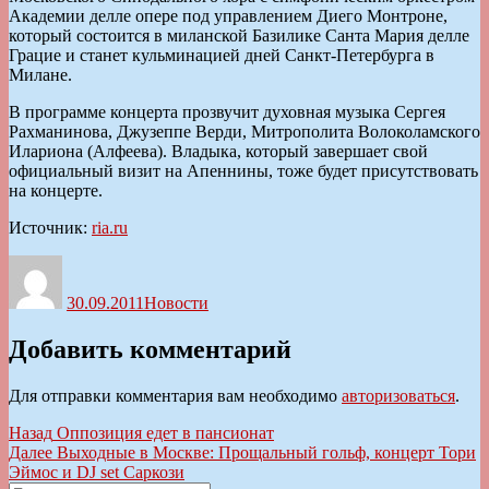
Академии делле опере под управлением Диего Монтроне,
который состоится в миланской Базилике Санта Мария делле
Грацие и станет кульминацией дней Санкт-Петербурга в
Милане.
В программе концерта прозвучит духовная музыка Сергея
Рахманинова, Джузеппе Верди, Митрополита Волоколамского
Илариона (Алфеева). Владыка, который завершает свой
официальный визит на Апеннины, тоже будет присутствовать
на концерте.
Источник:
ria.ru
Автор
Опубликовано
Рубрики
30.09.2011
Новости
Добавить комментарий
Для отправки комментария вам необходимо
авторизоваться
.
Навигация
Предыдущая
Назад
Оппозиция едет в пансионат
запись:
Следующая
Далее
Выходные в Москве: Прощальный гольф, концерт Тори
по
запись:
Эймос и DJ set Саркози