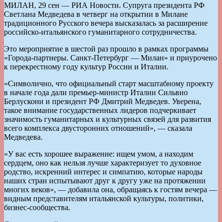
МИЛАН, 29 сен — РИА Новости. Супруга президента РФ
Светлана Медведева в четверг на открытии в Милане
традиционного Русского вечера высказалась за расширение
российско-итальянского гуманитарного сотрудничества.
Это мероприятие в шестой раз прошло в рамках программы
«Города-партнеры. Санкт-Петербург — Милан» и приурочено
к перекрестному году культур России и Италии.
«Символично, что официальный старт масштабному проекту
в начале года дали премьер-министр Италии Сильвио
Берлускони и президент РФ Дмитрий Медведев. Уверена,
такое внимание государственных лидеров подчеркивает
значимость гуманитарных и культурных связей для развития
всего комплекса двусторонних отношений», — сказала
Медведева.
«У вас есть хорошее выражение: ищем умом, а находим
сердцем, оно как нельзя лучше характеризует то духовное
родство, искренний интерес и симпатию, которые народы
наших стран испытывают друг к другу уже на протяжении
многих веков», — добавила она, обращаясь к гостям вечера —
видным представителям итальянской культуры, политики,
бизнес-сообщества.