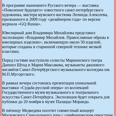
В программе нынешнего Русского вечера — выставка
«Поколение будущего» известного санкт-петербургского
художника, мастера мужского костюма Леонида Алексеева,
признанного в 2009 году «дизайнером года» по версии
журнала «GQ Russia».
Ювелирный дом Владимира Михайлова представил
экспозицию «Владимир Михайлов. Православные образы в
ювелирных изделиях», включающую около 50 изделий,
которые созданы в старинной северной технике мелкой
пластики.
Перед гостями выступили солисты Мариинского театра
Даниил Штод и Мария Максакова, музыканты джазового
ансамбля Санкт-Петербургского музыкального колледжа им.
М.П.Мусоргского.
В рамках вечера состоялась презентация уникальной
выставки «Судьба русской оперы» из коллекций
Государственного музея музыкального и театрального
искусства Санкт-Петербурга. Экспозиция будет открыта для
публики до 20 ноября в музее Палаццо Морандо.
В пятницу Медведева посетит совместный концерт
Московского Синодального хора с симфоническим оркестром