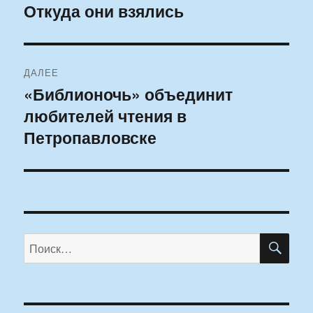
по
Откуда они взялись
Предыдущая
запись:
записям
ДАЛЕЕ
«Библионочь» объединит
Следующая
любителей чтения в
запись:
Петропавловске
ПО
Искать: