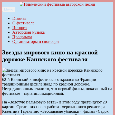
Перейти
к
Меню
Ильменский фестиваль авторской песни
содержимому
Главная
О фестивале
История
Авторская музыка
Программа
Организаторы и спонсоры
Звезды мирового кино на красной
дорожке Каннского фестиваля
62-й Каннский кинофестиваль открылся во Франции
традиционным дефиле звезд по красной дорожке.
Нетрадиционным стало то, что первый фильм, показанный на
фестивале – мультипликационный.
На «Золотую пальмовую ветвь» в этом году претендуют 20
картин. Среди них новая работа американского режиссера
Квентина Тарантино «Бесславные ублюдки», фильм «Садок