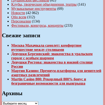
Грушинский фестиваль
(82)
Клубы, творческие объединения, театры
(141)
Музыкальные инструменты
(69)
Новости
(42 062)
Обо всем
(112)
Персоналии
(134)
Фестивали, конкурсы, концерты
(233)
Свежие записи
Москва Махачкала самолет: комфортное
путешествие между столицами
Девушки Березовский: знакомства в уральском
городе с особым шармом
Девушки Ростова: знакомства в южной столице
России
Мартин Казино: Премиум-платформа для ценителей
азартных развлечений
Martin Casino 800: Рекордный 800% бонус и
безграничные возможности для выигрыша
Архивы
Архивы