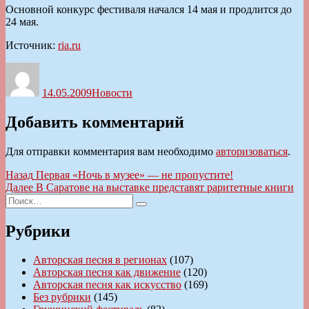
Основной конкурс фестиваля начался 14 мая и продлится до
24 мая.
Источник:
ria.ru
Автор
Опубликовано
Рубрики
14.05.2009
Новости
Добавить комментарий
Для отправки комментария вам необходимо
авторизоваться
.
Навигация
Предыдущая
Назад
Первая «Ночь в музее» — не пропустите!
запись:
Следующая
Далее
В Саратове на выставке представят раритетные книги
по
Искать:
запись:
Поиск
записям
Рубрики
Авторская песня в регионах
(107)
Авторская песня как движение
(120)
Авторская песня как искусство
(169)
Без рубрики
(145)