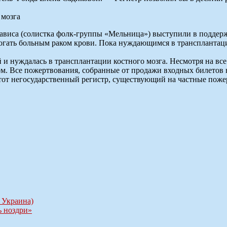
ависа (солистка фолк-группы «Мельница») выступили в поддерж
могать больным раком крови. Пока нуждающимся в трансплантац
и нуждалась в трансплантации костного мозга. Несмотря на все
ом. Все пожертвования, собранные от продажи входных билетов н
от негосударственный регистр, существующий на частные пожер
 Украина)
ь ноздри»