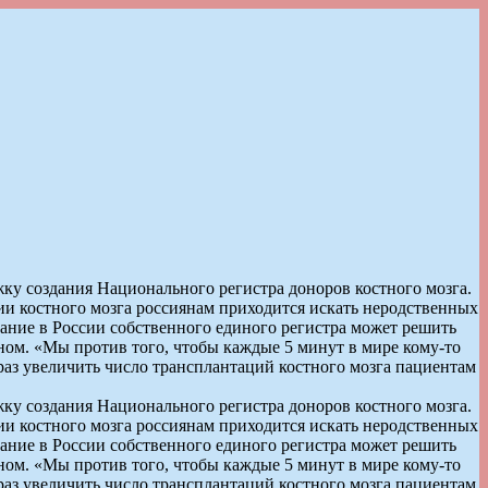
ку создания Национального регистра доноров костного мозга.
ии костного мозга россиянам приходится искать неродственных
дание в России собственного единого регистра может решить
ом. «Мы против того, чтобы каждые 5 минут в мире кому-то
раз увеличить число трансплантаций костного мозга пациентам
ку создания Национального регистра доноров костного мозга.
ии костного мозга россиянам приходится искать неродственных
дание в России собственного единого регистра может решить
ом. «Мы против того, чтобы каждые 5 минут в мире кому-то
раз увеличить число трансплантаций костного мозга пациентам