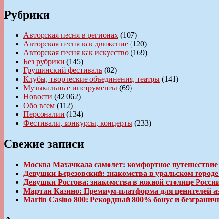
записям
Рубрики
Авторская песня в регионах
(107)
Авторская песня как движение
(120)
Авторская песня как искусство
(169)
Без рубрики
(145)
Грушинский фестиваль
(82)
Клубы, творческие объединения, театры
(141)
Музыкальные инструменты
(69)
Новости
(42 062)
Обо всем
(112)
Персоналии
(134)
Фестивали, конкурсы, концерты
(233)
Свежие записи
Москва Махачкала самолет: комфортное путешествие
Девушки Березовский: знакомства в уральском город
Девушки Ростова: знакомства в южной столице Росси
Мартин Казино: Премиум-платформа для ценителей а
Martin Casino 800: Рекордный 800% бонус и безгран