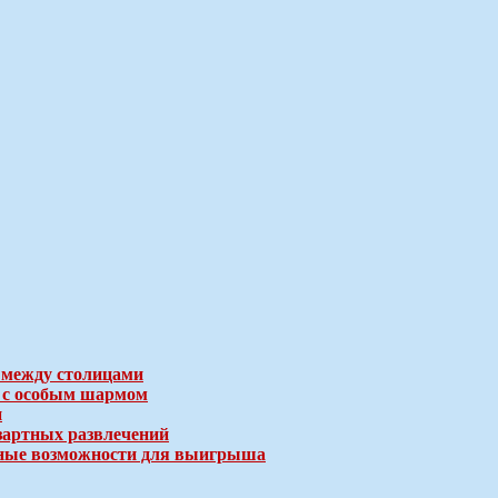
 между столицами
е с особым шармом
и
зартных развлечений
ичные возможности для выигрыша