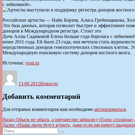
с лейкемией».
Российские артисты — Найк Борзов, Алиса Гребенщикова, Хел
Это база данных, которая позволит быстрее и эффективнее по
доноров в Международном регистре. Стоит это
Дочь Аллы Садиковой Елена больше года боролась с лейкемией 
июне 2011 года. Ей было 23 года, она мечтала стать журналист
неродственных доноров гемопоэтических стволовых клеток. Эт
Международную поисковую систему доноров костного мозга.
Источник:
vesti.ru
Автор
Опубликовано
Рубрики
13.09.2012
Новости
Добавить комментарий
Для отправки комментария вам необходимо
авторизоваться
.
Навигация
Предыдущая
Назад
Обыск не обыск, а имущество забрали («Голос столицы»,
запись:
Следующая
Далее
«Наши люди будут курить, даже если им начнут выдират
по
Искать:
запись:
Поиск