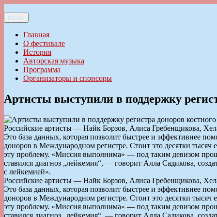
Перейти
к
Меню
Ильменский фестиваль авторской песни
содержимому
Главная
О фестивале
История
Авторская музыка
Программа
Организаторы и спонсоры
Артисты выступили в поддержку регист
Российские артисты — Найк Борзов, Алиса Гребенщикова, Хел
Это база данных, которая позволит быстрее и эффективнее по
доноров в Международном регистре. Стоит это десятки тысяч е
эту проблему. «Миссия выполнима» — под таким девизом проше
ставился диагноз „лейкемия“, — говорит Алла Садикова, созда
с лейкемией».
Российские артисты — Найк Борзов, Алиса Гребенщикова, Хел
Это база данных, которая позволит быстрее и эффективнее по
доноров в Международном регистре. Стоит это десятки тысяч е
эту проблему. «Миссия выполнима» — под таким девизом проше
ставился диагноз „лейкемия“, — говорит Алла Садикова, созда