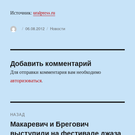
Источник:
uralpress.ru
Автор
Опубликовано
Рубрики
06.08.2012
Новости
Добавить комментарий
Для отправки комментария вам необходимо
авторизоваться
.
Навигация
НАЗАД
по
Макаревич и Брегович
Предыдущая
выступили на фестивале джаза
запись:
записям