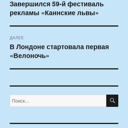
по
Завершился 59-й фестиваль
Предыдущая
рекламы «Каннские львы»
запись:
записям
ДАЛЕЕ
В Лондоне стартовала первая
Следующая
«Велоночь»
запись:
ПО
Искать: