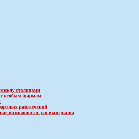
 между столицами
е с особым шармом
и
зартных развлечений
ичные возможности для выигрыша