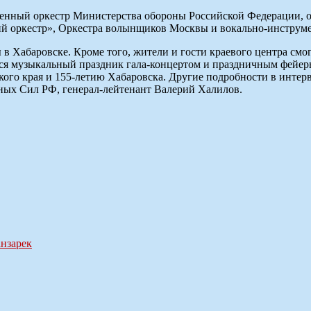
енный оркестр Министерства обороны Российской Федерации, 
й оркестр», Оркестра волынщиков Москвы и вокально-инструмен
в Хабаровске. Кроме того, жители и гости краевого центра смо
ится музыкальный праздник гала-концертом и праздничным фейе
кого края и 155-летию Хабаровска. Другие подробности в инте
ных Сил РФ, генерал-лейтенант Валерий Халилов.
нзарек