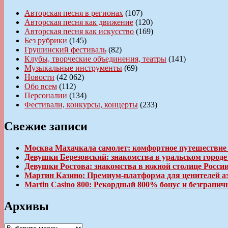
Авторская песня в регионах
(107)
Авторская песня как движение
(120)
Авторская песня как искусство
(169)
Без рубрики
(145)
Грушинский фестиваль
(82)
Клубы, творческие объединения, театры
(141)
Музыкальные инструменты
(69)
Новости
(42 062)
Обо всем
(112)
Персоналии
(134)
Фестивали, конкурсы, концерты
(233)
Свежие записи
Москва Махачкала самолет: комфортное путешествие
Девушки Березовский: знакомства в уральском город
Девушки Ростова: знакомства в южной столице Росси
Мартин Казино: Премиум-платформа для ценителей а
Martin Casino 800: Рекордный 800% бонус и безгран
Архивы
Архивы