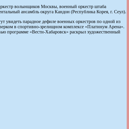
оркестр волынщиков Москвы, военный оркестр штаба
тальный ансамбль округа Кандон (Республика Корея, г. Сеул).
гут увидеть парадное дефиле военных оркестров по одной из
рверком в спортивно-зрелищном комплексе «Платинум Арена».
рвью программе «Вести-Хабаровск» раскрыл художественный