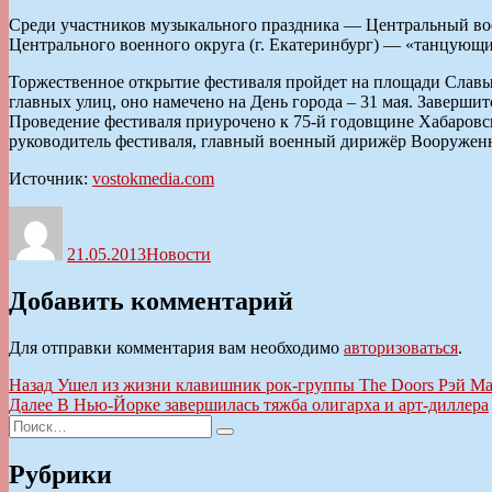
Среди участников музыкального праздника — Центральный во
Центрального военного округа (г. Екатеринбург) — «танцующи
Торжественное открытие фестиваля пройдет на площади Славы 
главных улиц, оно намечено на День города – 31 мая. Заверш
Проведение фестиваля приурочено к 75-й годовщине Хабаровс
руководитель фестиваля, главный военный дирижёр Вооружен
Источник:
vostokmedia.com
Автор
Опубликовано
Рубрики
21.05.2013
Новости
Добавить комментарий
Для отправки комментария вам необходимо
авторизоваться
.
Навигация
Предыдущая
Назад
Ушел из жизни клавишник рок-группы The Doors Рэй Ма
запись:
Следующая
Далее
В Нью-Йорке завершилась тяжба олигарха и арт-диллера
по
Искать:
запись:
Поиск
записям
Рубрики