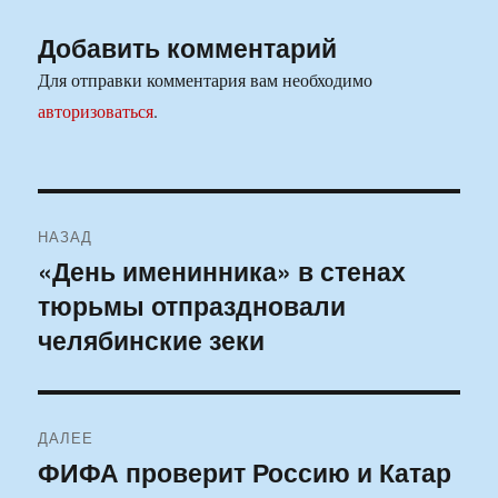
Добавить комментарий
Для отправки комментария вам необходимо
авторизоваться
.
Навигация
НАЗАД
по
«День именинника» в стенах
Предыдущая
тюрьмы отпраздновали
запись:
записям
челябинские зеки
ДАЛЕЕ
ФИФА проверит Россию и Катар
Следующая