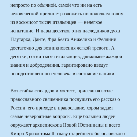
непросто по обычной, самой что ни на есть
человеческой причине: разложить по полочкам толпу
из восьмисот тысяч итальянцев — нелегкое
испытание. И пары десятков этих наследников духа
Плутарха, Данте, Фра Беато Анжелико и Феллини
достаточно для возникновения легкой тревоги. А
десятки, сотни тысяч итальянцев, движимые жаждой
знания и доброделания, гарантировано введут
неподготовленного человека в состояние паники.
Вот стайка стюардов и хостесс, присевшая возле
православного священника послушать его рассказ о
России, его приходе в православие, хором задает
самые невероятные вопросы. Еще большей людей
окружают архиепископа Новой Юстинианы и всего
Кипра Хризостома II, главу старейшего богословского