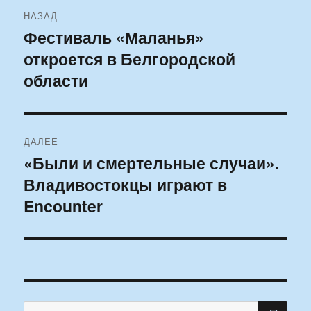
Навигация
НАЗАД
по
Фестиваль «Маланья»
Предыдущая
откроется в Белгородской
запись:
записям
области
ДАЛЕЕ
«Были и смертельные случаи».
Следующая
Владивостокцы играют в
запись:
Encounter
ПО
Искать: