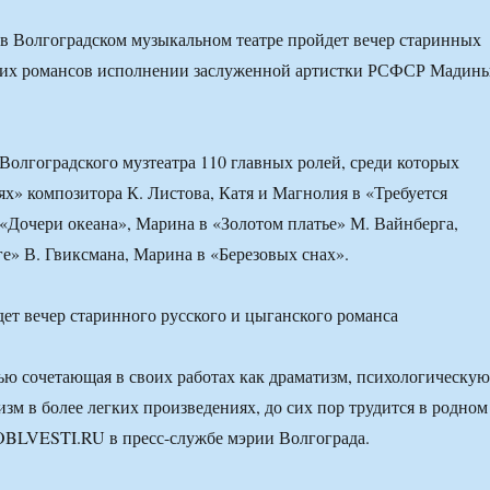
0 в Волгоградском музыкальном театре пройдет вечер старинных
ких романсов исполнении заслуженной артистки РСФСР Мадин
 Волгоградского музтеатра 110 главных ролей, среди которых
х» композитора К. Листова, Катя и Магнолия в «Требуется
 «Дочери океана», Марина в «Золотом платье» М. Вайнберга,
е» В. Гвиксмана, Марина в «Березовых снах».
тью сочетающая в своих работах как драматизм, психологическую
изм в более легких произведениях, до сих пор трудится в родном
OBLVESTI.RU в пресс-службе мэрии Волгограда.