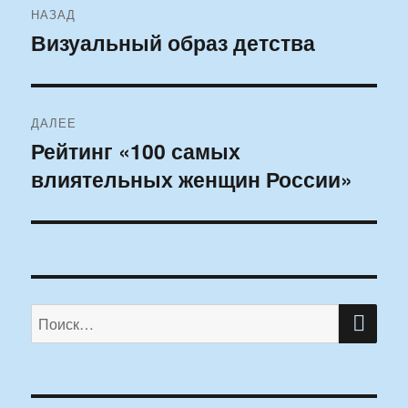
НАЗАД
по
Визуальный образ детства
Предыдущая
запись:
записям
ДАЛЕЕ
Рейтинг «100 самых
Следующая
влиятельных женщин России»
запись:
ПО
Искать: