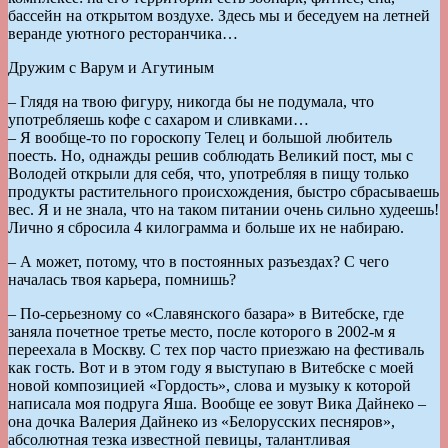
бассейн на открытом воздухе. Здесь мы и беседуем на летней
веранде уютного ресторанчика…
Дружим с Варум и Агутиным
– Глядя на твою фигуру, никогда бы не подумала, что
употребляешь кофе с сахаром и сливками…
– Я вообще-то по гороскопу Телец и большой любитель
поесть. Но, однажды решив соблюдать Великий пост, мы с
Володей открыли для себя, что, употребляя в пищу только
продукты растительного происхождения, быстро сбрасываешь
вес. Я и не знала, что на таком питании очень сильно худеешь!
Лично я сбросила 4 килограмма и больше их не набираю.
– А может, потому, что в постоянных разъездах? С чего
началась твоя карьера, помнишь?
– По-серьезному со «Славянского базара» в Витебске, где
заняла почетное третье место, после которого в 2002-м я
переехала в Москву. С тех пор часто приезжаю на фестиваль
как гость. Вот и в этом году я выступаю в Витебске с моей
новой композицией «Гордость», слова и музыку к которой
написала моя подруга Яша. Вообще ее зовут Вика Дайнеко –
она дочка Валерия Дайнеко из «Белорусских песняров»,
абсолютная тезка известной певицы, талантливая