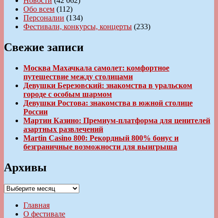
Новости
(42 062)
Обо всем
(112)
Персоналии
(134)
Фестивали, конкурсы, концерты
(233)
Свежие записи
Москва Махачкала самолет: комфортное
путешествие между столицами
Девушки Березовский: знакомства в уральском
городе с особым шармом
Девушки Ростова: знакомства в южной столице
России
Мартин Казино: Премиум-платформа для ценителей
азартных развлечений
Martin Casino 800: Рекордный 800% бонус и
безграничные возможности для выигрыша
Архивы
Архивы
Главная
О фестивале