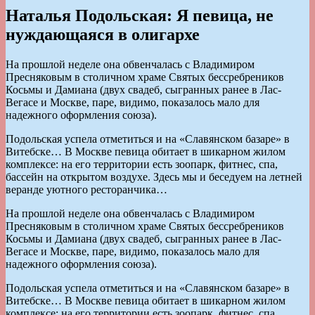
Наталья Подольская: Я певица, не
нуждающаяся в олигархе
На прошлой неделе она обвенчалась с Владимиром
Пресняковым в столичном храме Святых бессребреников
Косьмы и Дамиана (двух свадеб, сыгранных ранее в Лас-
Вегасе и Москве, паре, видимо, показалось мало для
надежного оформления союза).
Подольская успела отметиться и на «Славянском базаре» в
Витебске… В Москве певица обитает в шикарном жилом
комплексе: на его территории есть зоопарк, фитнес, спа,
бассейн на открытом воздухе. Здесь мы и беседуем на летней
веранде уютного ресторанчика…
На прошлой неделе она обвенчалась с Владимиром
Пресняковым в столичном храме Святых бессребреников
Косьмы и Дамиана (двух свадеб, сыгранных ранее в Лас-
Вегасе и Москве, паре, видимо, показалось мало для
надежного оформления союза).
Подольская успела отметиться и на «Славянском базаре» в
Витебске… В Москве певица обитает в шикарном жилом
комплексе: на его территории есть зоопарк, фитнес, спа,