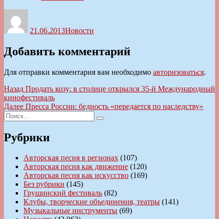
Автор
Опубликовано
Рубрики
21.06.2013
Новости
Добавить комментарий
Для отправки комментария вам необходимо
авторизоваться
.
Навигация
Предыдущая
Назад
Продать козу: в столице открылся 35-й Международный
запись:
кинофестиваль
по
Следующая
Далее
Пресса России: бедность «передается по наследству»
записям
Искать:
запись:
Поиск
Рубрики
Авторская песня в регионах
(107)
Авторская песня как движение
(120)
Авторская песня как искусство
(169)
Без рубрики
(145)
Грушинский фестиваль
(82)
Клубы, творческие объединения, театры
(141)
Музыкальные инструменты
(69)