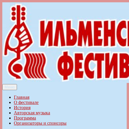
Перейти
к
содержимому
Меню
Ильменский фестиваль авторской песни
Главная
О фестивале
История
Авторская музыка
Программа
Организаторы и спонсоры