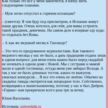
Как только это все у меня закончится, я начну жить
следующими планами.
– Муж легко отпустил к горячим испанцам?
– (смеется). Я там буду под присмотром, в Испании живут
наши друзья. Очень хотелось для себя, для мамы устроить
такой праздник, девичник. На самом деле я впервые еду куда-
то отдыхать без Вовы.
– А как же медовый месяц в Таиланде?
– Это что-то придуманное журналистами. Как такового
медового месяца у нас не было, а дань традициям отдана лишь
в одном вопросе: для меня очень важно было перед свадьбой
не ночевать в одном доме с Вовой. Мы с сестрами и мамой
жили в одной гостинице, оттуда меня уже забирал Володя. А
так у нас не было длинных тостов, каких-то выкупов,
ужасных конкурсов… Я все это очень не люблю. Обычно на
свадьбах тамада смотрится как инородное тело. Собственно,
возвращаясь к вышесказанному, поэтому у нас и был Дибров.
«Горько» нам прокричали всего раза три за вечер.
Юлия Васильева.
Источник:
sobesednik.ru