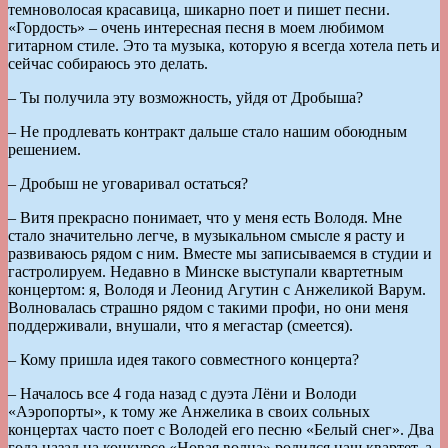
темноволосая красавица, шикарно поет и пишет песни.
«Гордость» – очень интересная песня в моем любимом
гитарном стиле. Это та музыка, которую я всегда хотела петь и
сейчас собираюсь это делать.
– Ты получила эту возможность, уйдя от Дробыша?
– Не продлевать контракт дальше стало нашим обоюдным
решением.
– Дробыш не уговаривал остаться?
– Витя прекрасно понимает, что у меня есть Володя. Мне
стало значительно легче, в музыкальном смысле я расту и
развиваюсь рядом с ним. Вместе мы записываемся в студии и
гастролируем. Недавно в Минске выступали квартетным
концертом: я, Володя и Леонид Агутин с Анжеликой Варум.
Волновалась страшно рядом с такими профи, но они меня
поддерживали, внушали, что я мегастар (смеется).
– Кому пришла идея такого совместного концерта?
– Началось все 4 года назад с дуэта Лёни и Володи
«Аэропорты», к тому же Анжелика в своих сольных
концертах часто поет с Володей его песню «Белый снег». Два
года назад на конкурсе «Новая волна» родился наш квартет, а