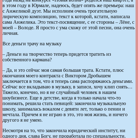
в этом году в Юрмале, надеюсь, будет опять же премьера: наш
с Анжеликой дуэт. Мы исполним очень трогательную
лирическую композицию, текст к которой, кстати, написала
сама Анжелика. Это текст-посвящение, с ее стороны – Лёне, с
моей – Володе. Я просто с ума схожу от этой песни, она очень
личная.
Все деньги трачу на музыку
– Деньги на творчество теперь придется тратить из
собственного кармана?
– Да, и это сейчас моя самая большая трата. Кстати, плюс
окончания моего контракта с Виктором Дробышем
заключается в том, что я теперь сама распоряжаюсь деньгами.
Сейчас все вкладываю в музыку, в записи, хочу клип снять…
Тяжело, конечно, но я не случайный человек в нашем
шоубизнесе. Еще в детстве, когда я только начала что-то
понимать, решила стать певицей: закончила музыкальную
школу, занималась вокалом с девяти лет, только о пении и
мечтала. Причем я не играю в это, это моя жизнь, и ничего
другого я не умею.
Несмотря на то, что закончила юридический институт, ни
одного дня, слава Богу, не проработала по специальности.