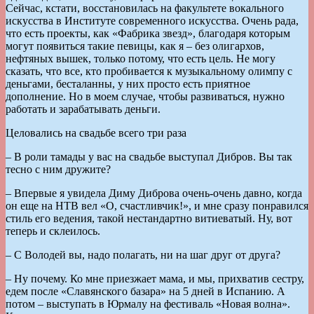
Сейчас, кстати, восстановилась на факультете вокального
искусства в Институте современного искусства. Очень рада,
что есть проекты, как «Фабрика звезд», благодаря которым
могут появиться такие певицы, как я – без олигархов,
нефтяных вышек, только потому, что есть цель. Не могу
сказать, что все, кто пробивается к музыкальному олимпу с
деньгами, бесталанны, у них просто есть приятное
дополнение. Но в моем случае, чтобы развиваться, нужно
работать и зарабатывать деньги.
Целовались на свадьбе всего три раза
– В роли тамады у вас на свадьбе выступал Дибров. Вы так
тесно с ним дружите?
– Впервые я увидела Диму Диброва очень-очень давно, когда
он еще на НТВ вел «О, счастливчик!», и мне сразу понравился
стиль его ведения, такой нестандартно витиеватый. Ну, вот
теперь и склеилось.
– С Володей вы, надо полагать, ни на шаг друг от друга?
– Ну почему. Ко мне приезжает мама, и мы, прихватив сестру,
едем после «Славянского базара» на 5 дней в Испанию. А
потом – выступать в Юрмалу на фестиваль «Новая волна».