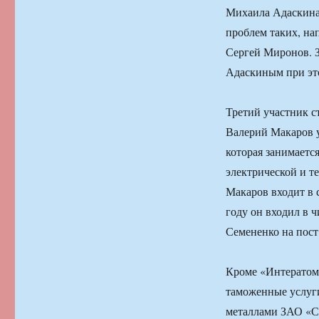
Михаила Адаскина
проблем таких, на
Сергей Миронов. З
Адаскиным при это
Третий участник с
Валерий Макаров 
которая занимаетс
электрической и т
Макаров входит в с
году он входил в 
Семененко на пост
Кроме «Интератома
таможенные услуг
металлами ЗАО «Ст