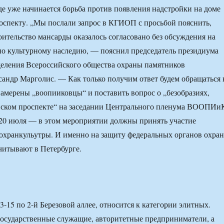
де уже начинается борьба против появления надстройки на доме
оспекту. „Мы послали запрос в КГИОП с просьбой пояснить,
оительство мансарды оказалось согласовано без обсуждения на
по культурному наследию, — пояснил председатель президиума
деления Всероссийского общества охраны памятников
ндр Марголис. — Как только получим ответ будем обращаться 
 намерены „воопииковцы“ и поставить вопрос о „безобразиях,
вском проспекте“ на заседании Центрального пленума ВООПИи
 20 июля — в этом мероприятии должны принять участие
охранкульутры. И именно на защиту федеральных органов охра
читывают в Петербурге.
-15 по 2-й Березовой аллее, относится к категории элитных.
осударственные служащие, авторитетные предприниматели, а