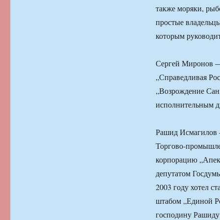
также моряки, рыб
простые владельцы
которым руководит
Сергей Миронов —
„Справедливая Рос
„Возрождение Санк
исполнительным д
Рашид Исмагилов —
Торгово-промышле
корпорацию „Апекс
депутатом Госдумы
2003 году хотел с
штабом „Единой Ро
господину Рашиду 