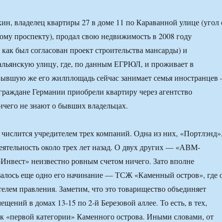
ин, владелец квартиры 27 в доме 11 по Караванной улице (угол 
ому проспекту), продал свою недвижимость в 2008 году
, как был согласован проект строительства мансарды) и
альянскую улицу, где, по данным ЕГРЮЛ, и проживает в
Бывшую же его жилплощадь сейчас занимает семья иностранцев
раждане Германии приобрели квартиру через агентство
чего не знают о бывших владельцах.
числится учредителем трех компаний. Одна из них, «Портлэнд»
еятельность около трех лет назад. О двух других — «АВМ-
Инвест» неизвестно ровным счетом ничего. Зато вполне
алось еще одно его начинание — ТСЖ «Каменный остров», где 
телем правления. Заметим, что это товарищество объединяет
щений в домах 13-15 по 2-й Березовой аллее. То есть, в тех,
 к «первой категории» Каменного острова. Иными словами, от