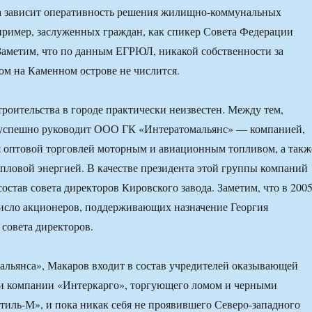
 зависит оперативность решения жилищно-коммунальных
пример, заслуженных граждан, как спикер Совета Федерации
аметим, что по данным ЕГРЮЛ, никакой собственности за
м на Каменном острове не числится.
троительства в городе практически неизвестен. Между тем,
успешно руководит ООО ГК «Интератомальянс» — компанией,
я оптовой торговлей моторным и авиационным топливом, а такж
епловой энергией. В качестве президента этой группы компаний
остав совета директоров Кировского завода. Заметим, что в 200
число акционеров, поддерживающих назначение Георгия
 совета директоров.
льянса», Макаров входит в состав учредителей оказывающей
и компании «Интеркарго», торгующего ломом и черными
иль-М», и пока никак себя не проявившего Северо-западного