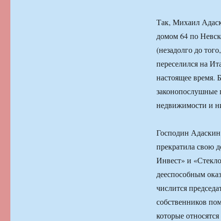
Так, Михаил Адаск
домом 64 по Невск
(незадолго до того
переселился на Ит
настоящее время. 
законопослушные г
недвижимости и ни
Господин Адаскин 
прекратила свою д
Инвест» и «Стекло
дееспособным оказ
числится председа
собственников поме
которые относятся