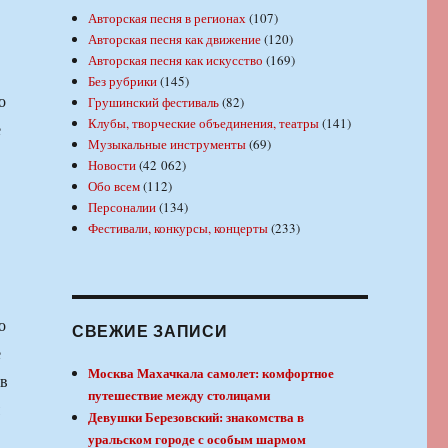
Авторская песня в регионах
(107)
Авторская песня как движение
(120)
Авторская песня как искусство
(169)
Без рубрики
(145)
о
Грушинский фестиваль
(82)
Клубы, творческие объединения, театры
(141)
е
Музыкальные инструменты
(69)
Новости
(42 062)
Обо всем
(112)
Персоналии
(134)
Фестивали, конкурсы, концерты
(233)
о
СВЕЖИЕ ЗАПИСИ
е
Москва Махачкала самолет: комфортное
 в
путешествие между столицами
Девушки Березовский: знакомства в
уральском городе с особым шармом