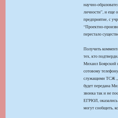
научно-образовате
личности”, и еще 
предприятие, с уч
“Проектно-произв
перестало существо
Получить коммента
тех, кто подтверд
Михаил Боярский и
сотовому телефону
служащими ТСЖ „К
будет передана Ми
звонка так и не п
ЕГРЮЛ, оказались
могут сообщить, к