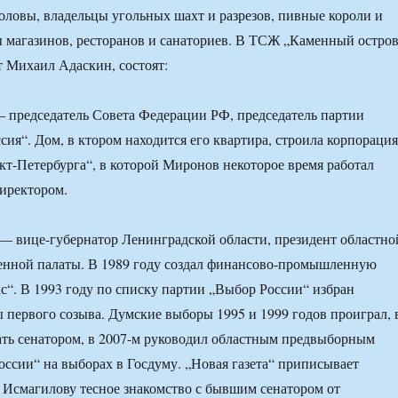
оловы, владельцы угольных шахт и разрезов, пивные короли и
 магазинов, ресторанов и санаториев. В ТСЖ „Каменный остров
 Михаил Адаскин, состоят:
 председатель Совета Федерации РФ, председатель партии
сия“. Дом, в ктором находится его квартира, строила корпорация
т-Петербурга“, в которой Миронов некоторое время работал
иректором.
 вице-губернатор Ленинградской области, президент областно
нной палаты. В 1989 году создал финансово-промышленную
“. В 1993 году по списку партии „Выбор России“ избран
 первого созыва. Думские выборы 1995 и 1999 годов проиграл, 
тать сенатором, в 2007-м руководил областным предвыборным
ссии“ на выборах в Госдуму. „Новая газета“ приписывает
Исмагилову тесное знакомство с бывшим сенатором от