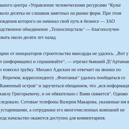
льного центра «Управление человеческими ресурсами “Культ
около десятка не слишком заметных на рынке фирм. При этом
реждения которого он начинал свой путь в бизнесе — ЗАО
одственное объединение „Техноспецсталь“ — благополучно
вать около десяти лет назад.
рии от инициаторов строительства мансарды не удалось. „Вот у
ил (информацию) и спрашивайте“, — отрезал бывший Д\’Артанья
 повесил трубку. Михаил Адаскин не отвечает на звонки по
. Впрочем, корреспонденту „Фонтанки“ удалось пообщаться со
аменный остров“ и заручиться обещанием, что „вся информац
хаилу Григорьевичу, и он обязательно с Вами свяжется“. Однако
оследовало. Сотовые телефоны Валерия Макарова, указанные им 
 устаревшими, а сотрудники его многочисленных компаний не
огда начальство окажется доступно для комментариев.