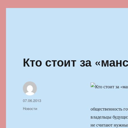
Ильменский фестиваль автор
Кто стоит за «ман
Автор
Опубликовано
07.06.2013
Рубрики
Новости
общественность го
владельцы будущи
не считают нужным