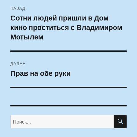
Навигация
НАЗАД
по
Сотни людей пришли в Дом
Предыдущая
кино проститься с Владимиром
запись:
записям
Мотылем
ДАЛЕЕ
Прав на обе руки
Следующая
запись:
ПО
Искать: