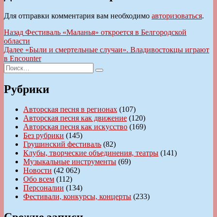
Для отправки комментария вам необходимо
авторизоваться
.
Навигация
Предыдущая
Назад
Фестиваль «Маланья» откроется в Белгородской
запись:
области
по
Следующая
Далее
«Были и смертельные случаи». Владивостокцы играют
записям
запись:
в Encounter
Искать:
Поиск
Рубрики
Авторская песня в регионах
(107)
Авторская песня как движение
(120)
Авторская песня как искусство
(169)
Без рубрики
(145)
Грушинский фестиваль
(82)
Клубы, творческие объединения, театры
(141)
Музыкальные инструменты
(69)
Новости
(42 062)
Обо всем
(112)
Персоналии
(134)
Фестивали, конкурсы, концерты
(233)