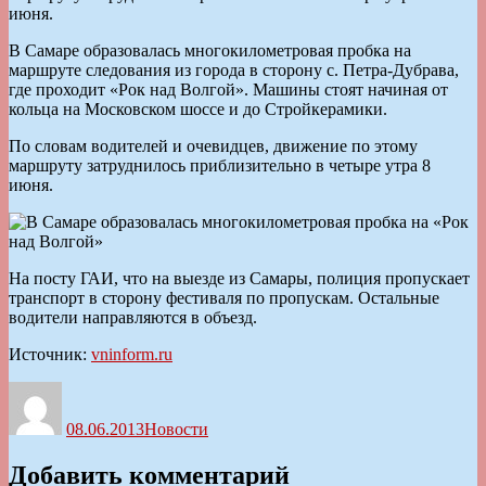
июня.
В Самаре образовалась многокилометровая пробка на
маршруте следования из города в сторону с. Петра-Дубрава,
где проходит «Рок над Волгой». Машины стоят начиная от
кольца на Московском шоссе и до Стройкерамики.
По словам водителей и очевидцев, движение по этому
маршруту затруднилось приблизительно в четыре утра 8
июня.
На посту ГАИ, что на выезде из Самары, полиция пропускает
транспорт в сторону фестиваля по пропускам. Остальные
водители направляются в объезд.
Источник:
vninform.ru
Автор
Опубликовано
Рубрики
08.06.2013
Новости
Добавить комментарий