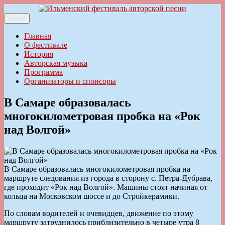
Перейти
к
Меню
Ильменский фестиваль авторской песни
содержимому
Главная
О фестивале
История
Авторская музыка
Программа
Организаторы и спонсоры
В Самаре образовалась
многокилометровая пробка на «Рок
над Волгой»
В Самаре образовалась многокилометровая пробка на
маршруте следования из города в сторону с. Петра-Дубрава,
где проходит «Рок над Волгой». Машины стоят начиная от
кольца на Московском шоссе и до Стройкерамики.
По словам водителей и очевидцев, движение по этому
маршруту затруднилось приблизительно в четыре утра 8