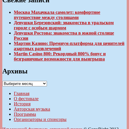
Свежие записи
Москва Махачкала самолет: комфортное
путешествие между столицами
Девушки Березовский: знакомства в уральском
городе с особым шармом
Девушки Ростова: знакомства в южной столице
России
Мартин Казино: Премиум-платформа для ценителей
азартных развлечений
Martin Casino 800: Рекордный 800% бонус и
безграничные возможности для выигрыша
Архивы
Архивы
Главная
О фестивале
История
Авторская музыка
Программа
Организаторы и спонсоры