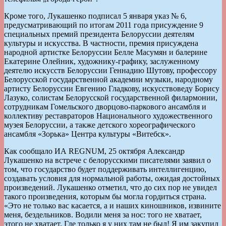
Кроме того, Лукашенко подписал 5 января указ № 6,
предусматривающий по итогам 2011 года присуждение 9
специальных премий президента Белоруссии деятелям
культуры и искусства. В частности, премия присуждена
народной артистке Белоруссии Белле Масумян и балерине
Екатерине Олейник, художнику-графику, заслуженному
деятелю искусств Белоруссии Геннадию Шутову, профессору
Белорусской государственной академии музыки, народному
артисту Белоруссии Евгению Гладкову, искусствоведу Борису
Лазуко, солистам Белорусской государственной филармонии,
сотрудникам Гомельского дворцово-паркового ансамбля и
коллективу реставраторов Национального художественного
музея Белоруссии, а также детского хореографического
ансамбля «Зорька» Центра культуры «Витебск».
Как сообщало ИА REGNUM, 25 октября Александр
Лукашенко на встрече с белорусскими писателями заявил о
том, что государство будет поддерживать интеллигенцию,
создавать условия для нормальной работы, ожидая достойных
произведений. Лукашенко отметил, что до сих пор не увидел
такого произведения, которым бы могла гордиться страна.
«Это не только вас касается, а и наших киношников, извините
меня, бездельников. Водили меня за нос: того не хватает,
этого не хватает. Где только я у них там не был! Я им закупил