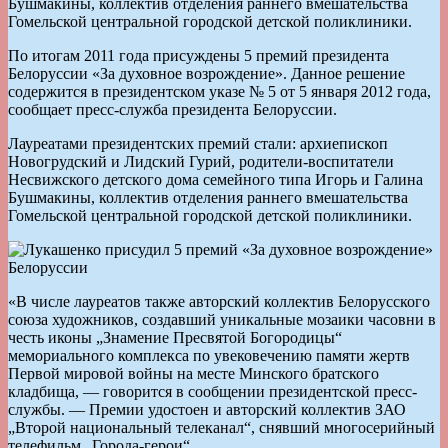
Бушмакины, коллектив отделения раннего вмешательства
Гомельской центральной городской детской поликлиники.
По итогам 2011 года присуждены 5 премий президента
Белоруссии «За духовное возрождение». Данное решение
содержится в президентском указе № 5 от 5 января 2012 года,
сообщает пресс-служба президента Белоруссии.
Лауреатами президентских премий стали: архиепископ
Новогрудский и Лидский Гурий, родители-воспитатели
Несвижского детского дома семейного типа Игорь и Галина
Бушмакины, коллектив отделения раннего вмешательства
Гомельской центральной городской детской поликлиники.
«В числе лауреатов также авторский коллектив Белорусского
союза художников, создавший уникальные мозаики часовни в
честь иконы „Знамение Пресвятой Богородицы“
мемориального комплекса по увековечению памяти жертв
Первой мировой войны на месте Минского братского
кладбища, — говорится в сообщении президентской пресс-
службы. — Премии удостоен и авторский коллектив ЗАО
„Второй национальный телеканал“, снявший многосерийный
телефильм „Города-герои“.