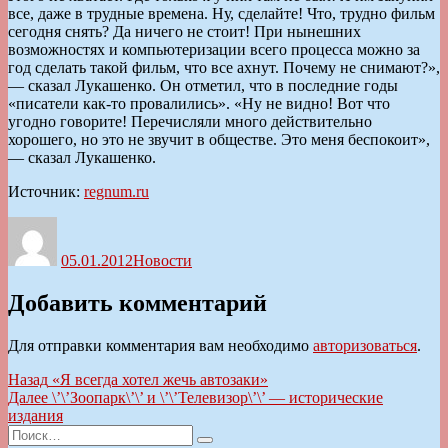
все, даже в трудные времена. Ну, сделайте! Что, трудно фильм
сегодня снять? Да ничего не стоит! При нынешних
возможностях и компьютеризации всего процесса можно за
год сделать такой фильм, что все ахнут. Почему не снимают?»,
— сказал Лукашенко. Он отметил, что в последние годы
«писатели как-то провалились». «Ну не видно! Вот что
угодно говорите! Перечисляли много действительно
хорошего, но это не звучит в обществе. Это меня беспокоит»,
— сказал Лукашенко.
Источник:
regnum.ru
Автор
Опубликовано
Рубрики
05.01.2012
Новости
Добавить комментарий
Для отправки комментария вам необходимо
авторизоваться
.
Навигация
Предыдущая
Назад
«Я всегда хотел жечь автозаки»
запись:
Следующая
Далее
\’\’Зоопарк\’\’ и \’\’Телевизор\’\’ — исторические
по
запись:
издания
записям
Искать:
Поиск