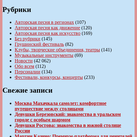
Рубрики
Авторская песня в регионах
(107)
Авторская песня как движение
(120)
Авторская песня как искусство
(169)
Без рубрики
(145)
Грушинский фестиваль
(82)
Клубы, творческие объединения, театры
(141)
Музыкальные инструменты
(69)
Новости
(42 062)
Обо всем
(112)
Персоналии
(134)
Фестивали, конкурсы, концерты
(233)
Свежие записи
Москва Махачкала самолет: комфортное
путешествие между столицами
Девушки Березовский: знакомства в уральском
городе с особым шармом
Девушки Ростова: знакомства в южной столице
России
Мартин Казино: Премиум-платформа для ценителей