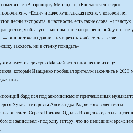
знаменитые «В аэропорту Минводы», «Кончается четверг»,
рополитен», «Если» и даже хулиганская песня, у которой нет
 этой песни-экспромта, в частности, есть такие слова: «я галстук
расцветки, я облачусь в костюм и твердо решено: пойду и наточ
е — они не точены давно…ими резать колбасу, так легче
рюшку заколоть, ни в стенку покидать».
дуэтом вместе с дочерью Марией исполнил песню из еще
икла, который Иващенко пообещал зрителям закончить к 2020-
дожить».
омпозиций бард пел под аккомпанемент приглашенных музыкант
ергея Хутаса, гитариста Александра Радовского, флейтистки
 кларнетиста Сергея Шитова. Однако Иващенко сделал акцент 
ьбом он записывал «под одну гитару, что по нынешним времена
.