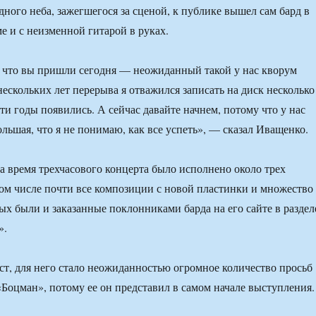
здного неба, зажегшегося за сценой, к публике вышел сам бард в
е и с неизменной гитарой в руках.
 что вы пришли сегодня — неожиданный такой у нас кворум
нескольких лет перерыва я отважился записать на диск несколько
эти годы появились. А сейчас давайте начнем, потому что у нас
льшая, что я не понимаю, как все успеть», — сказал Иващенко.
за время трехчасового концерта было исполнено около трех
 том числе почти все композиции с новой пластинки и множество
рых были и заказанные поклонниками барда на его сайте в раздел
».
ист, для него стало неожиданностью огромное количество просьб
Боцман», потому ее он представил в самом начале выступления.