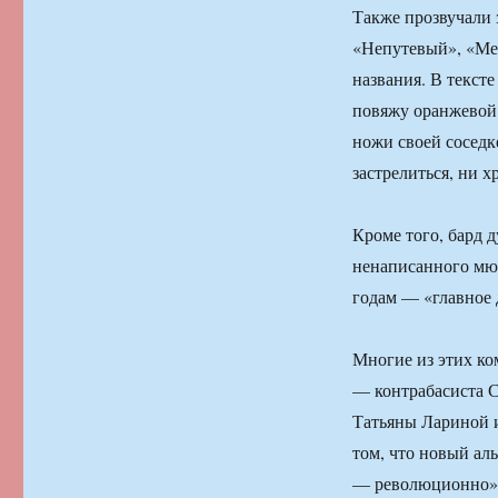
Также прозвучали 
«Непутевый», «Мет
названия. В тексте
повяжу оранжевой 
ножи своей соседк
застрелиться, ни х
Кроме того, бард 
ненаписанного мюз
годам — «главное 
Многие из этих к
— контрабасиста С
Татьяны Лариной и
том, что новый ал
— революционно»