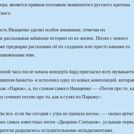
чера, является прямым потомком знаменитого русского критика
кого.
сть Иващенко уделял особое внимание, отмечая их
и рассказывая забавные истории из их жизни. Песни с нового
кже предварял рассказами об их создании или просто какими-то
навеянными ими.
виной часа после начала концерта бард пригласил всех музыкант
ершения банкета» и исполнил одну из новых композиций, котора
 как «Париж», а, по словам самого Иващенко — «Песня про то, к
и сочинял песню про то, как я гулял по Парижу».
бы все, если бы сегодня с утра не пришла весна», — сказал артис
воих самых известных песен «Дворник Степанов», услышав перв
зрители разразились оглушительными аплодисментами.