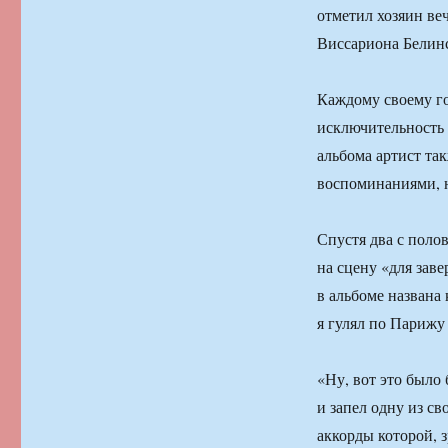
отметил хозяин ве
Виссариона Белинс
Каждому своему го
исключительность 
альбома артист та
воспоминаниями, 
Спустя два с поло
на сцену «для зав
в альбоме названа
я гулял по Парижу 
«Ну, вот это было 
и запел одну из с
аккорды которой, 