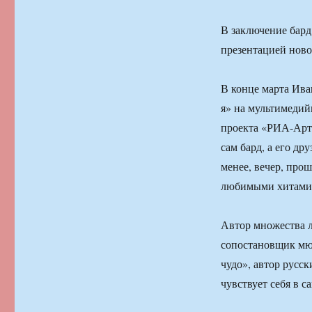
В заключение бард 
презентацией ново
В конце марта Ив
я» на мультимедий
проекта «РИА-Арт»
сам бард, а его др
менее, вечер, про
любимыми хитами,
Автор множества л
сопостановщик мю
чудо», автор русс
чувствует себя в 