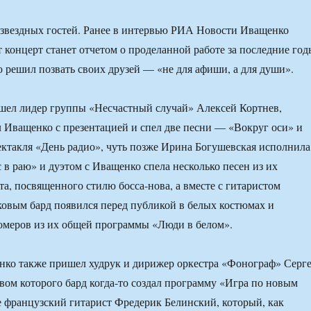
 звездных гостей. Ранее в интервью РИА Новости Иващенко
т концерт станет отчетом о проделанной работе за последние год
ю решил позвать своих друзей — «не для афиши, а для души».
шел лидер группы «Несчастный случай» Алексей Кортнев,
 Иващенко с презентацией и спел две песни — «Вокруг оси» и
ктакля «День радио», чуть позже Ирина Богушевская исполнила
 в раю» и дуэтом с Иващенко спела несколько песен из их
та, посвященного стилю босса-нова, а вместе с гитаристом
овым бард появился перед публикой в белых костюмах и
омеров из их общей программы «Люди в белом».
нко также пришел худрук и дирижер оркестра «Фонограф» Серг
вом которого бард когда-то создал программу «Игра по новым
е французский гитарист Фредерик Белинский, который, как