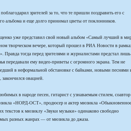
поблагодарил зрителей за то, что те пришли поздравить его с
го альбома и еще долго принимал цветы от поклонников.
ащенко уже представил свой новый альбом «Самый лучший в ми
ном творческом вечере, который прошел в РИА Новости в рамка
. Правда тогда перед зрителями и журналистами предстал лишь
узья передавали ему видео-приветы с огромного экрана. Тем не
шедший в неформальной обстановке с байками, новыми песнями 
 закончился овацией.
юбимых в народе песен, гитарист с узнаваемым стилем, соавтор
зикла «НОРД-ОСТ», продюсер и актер мюзикла «Обыкновенно
ких текстов к мюзиклу «Звуки музыки» одинаково свободно
самых разных жанрах — от мюзикла до джаза.