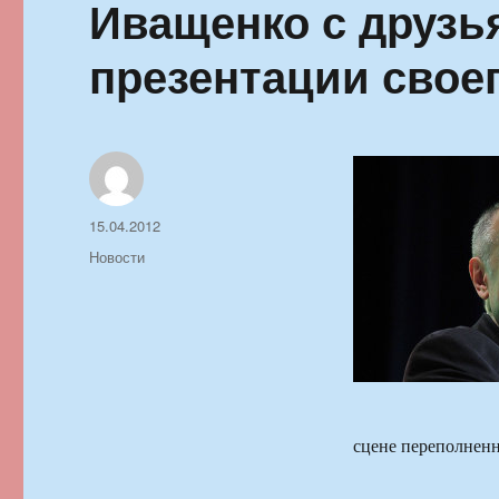
Иващенко с друзь
презентации свое
Автор
Опубликовано
15.04.2012
Рубрики
Новости
сцене переполненн