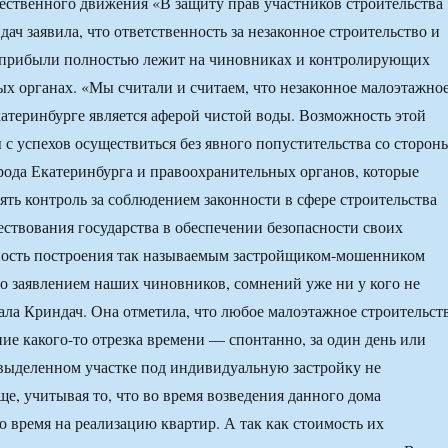
ственного движения «В защиту прав участников строительства
ач заявила, что ответственность за незаконное строительство и
о прибыли полностью лежит на чиновниках и контролирующих
х органах. «Мы считали и считаем, что незаконное малоэтажно
катеринбурге является аферой чистой воды. Возможность этой
ы с успехов осуществиться без явного попустительства со сторон
ода Екатеринбурга и правоохранительных органов, которые
ть контроль за соблюдением законности в сфере строительства
ствования государства в обеспечении безопасности своих
ность построения так называемым застройщиком-мошенником
 по заявлением наших чиновников, сомнений уже ни у кого не
ала Криндач. Она отметила, что любое малоэтажное строительст
ние какого-то отрезка времени — спонтанно, за один день или
 выделенном участке под индивидуальную застройку не
ще, учитывая то, что во время возведения данного дома
 время на реализацию квартир. А так как стоимость их