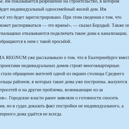
ё, им показывается разрешение на строительство, в котором
 будет индивидуальный односемейный жилой дом. Им
всё это будет зарегистрировано. При этом сведения о том, что
может распоряжаться — это враньё», — сказал Борздый. Также о
унальщики отказываются подключать такие дома к канализации,
обращаются к ним с такой просьбой.
ИА REGNUM уже рассказывало о том, что в Екатеринбурге вмес
проектами индивидуальных домов строят многоквартирные.
 стало обращение жителей одной из окраин столицы Среднего
ильцы районов, в которых такие дома уже построены, жалуются
ктросетей и на другие проблемы, возникающие из-за
в». Городские власти ранее заявляли о готовности сносить
я, но в судах доказать факт постройки не индивидуального, а
ирного дома удаётся не всегда.