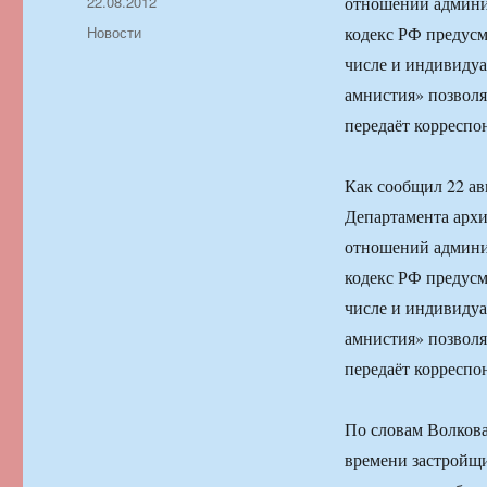
Автор
Опубликовано
22.08.2012
отношений админи
Рубрики
Новости
кодекс РФ предусм
числе и индивидуа
амнистия» позволя
передаёт коррес
Как сообщил 22 ав
Департамента архи
отношений админи
кодекс РФ предусм
числе и индивидуа
амнистия» позволя
передаёт коррес
По словам Волкова
времени застройщ