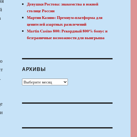
ия
Девушки Ростова: знакомства в южной
й
столице России
Мартин Казино: Премиум-платформа для
в
ценителей азартных развлечений
Martin Casino 800: Рекордный 800% бонус и
безграничные возможности для выигрыша
во
АРХИВЫ
ит
.
Архивы
ще
ки