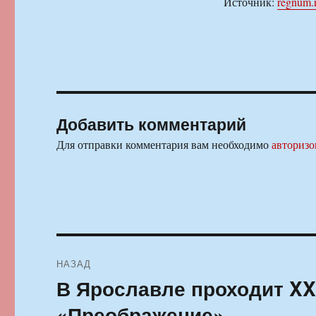
Источник:
regnum.
Добавить комментарий
Для отправки комментария вам необходимо
авторизо
Навигация
НАЗАД
по
В Ярославле проходит XX
Предыдущая
запись:
записям
«Преображение»