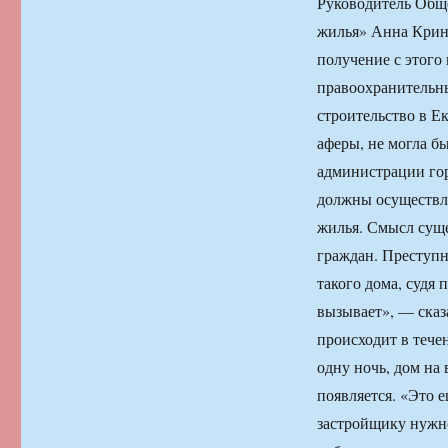
Руководитель Обще
жилья» Анна Кринд
получение с этог
правоохранительны
строительство в Е
аферы, не могла б
администрации гор
должны осуществля
жилья. Смысл суще
граждан. Преступ
такого дома, судя
вызывает», — сказ
происходит в тече
одну ночь, дом на
появляется. «Это е
застройщику нужно