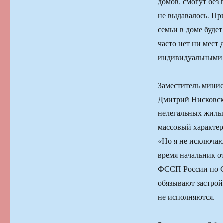
домов, смогут без
не выдавалось. При
семьи в доме будет
часто нет ни мест
индивидуальными 
Заместитель минис
Дмитрий Нисковски
нелегальных жилых
массовый характер.
«Но я не исключаю,
время начальник о
ФССП России по С
обязывают застрой
не исполняются.