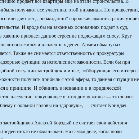
спешно продает все квартиры еще на этапе строительства. В
рибыль получают все участники этой пирамиды. По прошествии,
ого или двух лет, „неожиданно“ городская администрация узнае
тельстве. И вроде бы на законных основаниях подает в суд,
 законно признает данное строение подлежащим сносу. Круг
лишаются и жилья и вложенных денег. Армия обманутых
ется. Также не снимается ответственность с прокуратуры,
адзорные функции за исполнением законности. Если бы при
добной ситуации застройщик и иные, лоббирующие его интерес
можности получать прибыль с этой аферы, то данная ситуация не
ься в принципе. И обвинять в незнании и в юридической
стое население, покупающее в этих домах жилье — это значит
блему с больной головы на здоровую», — считает Криндач.
з застройщиков Алексей Борздый не считает свои действия
Людей никто не обманывает. На самом деле, когда люди