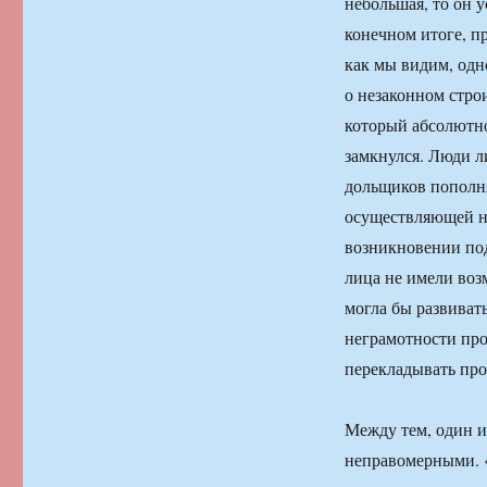
небольшая, то он у
конечном итоге, п
как мы видим, одн
о незаконном строи
который абсолютно
замкнулся. Люди 
дольщиков пополня
осуществляющей н
возникновении по
лица не имели воз
могла бы развиват
неграмотности про
перекладывать про
Между тем, один и
неправомерными. «