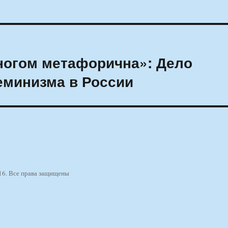
ногом метафорична»: Дело
феминизма в России
16. Все права защищены