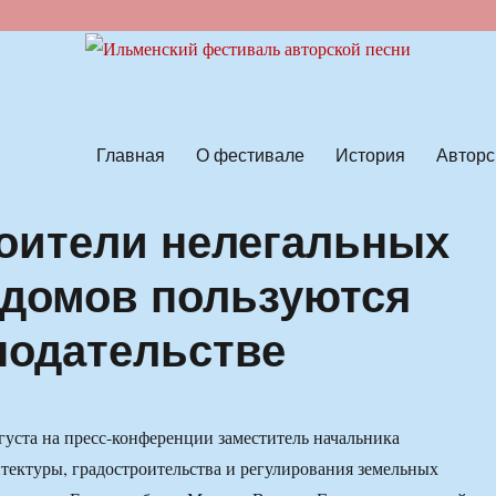
ской песни
Главная
О фестивале
История
Авторс
оители нелегальных
 домов пользуются
нодательстве
густа на пресс-конференции заместитель начальника
тектуры, градостроительства и регулирования земельных