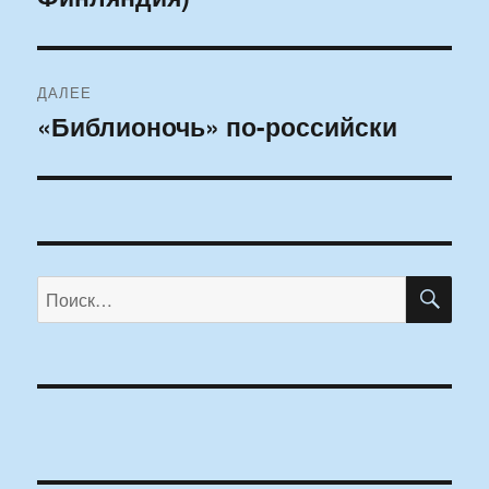
ДАЛЕЕ
«Библионочь» по-российски
Следующая
запись:
ПО
Искать: