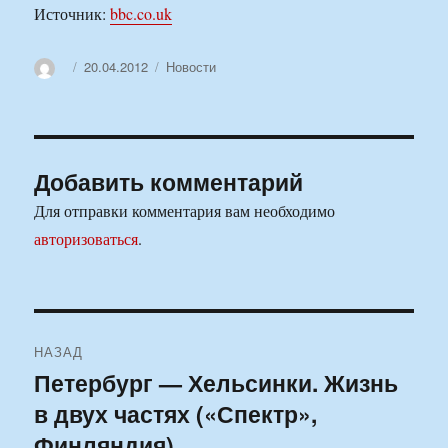
Источник:
bbc.co.uk
Автор
Опубликовано
Рубрики
20.04.2012
Новости
Добавить комментарий
Для отправки комментария вам необходимо
авторизоваться
.
Навигация
НАЗАД
по
Петербург — Хельсинки. Жизнь
Предыдущая
в двух частях («Спектр»,
запись:
записям
Финляндия)