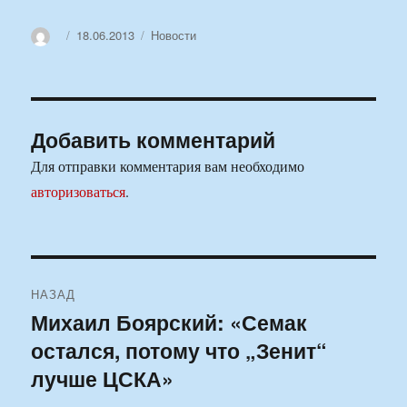
Автор
Опубликовано
Рубрики
18.06.2013
Новости
Добавить комментарий
Для отправки комментария вам необходимо
авторизоваться
.
Навигация
НАЗАД
по
Михаил Боярский: «Семак
Предыдущая
остался, потому что „Зенит“
запись:
записям
лучше ЦСКА»