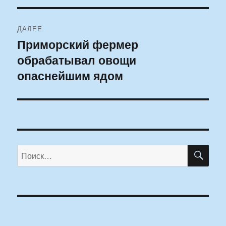
ДАЛЕЕ
Приморский фермер
Следующая
обрабатывал овощи
запись:
опаснейшим ядом
ПО
Искать: