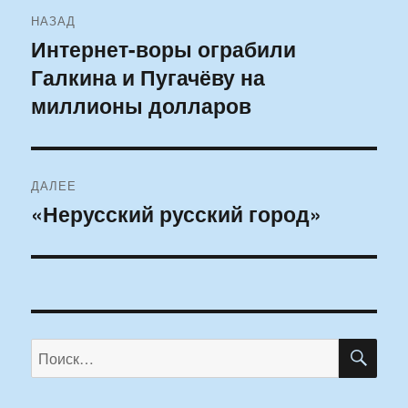
Навигация
НАЗАД
по
Интернет-воры ограбили
Предыдущая
Галкина и Пугачёву на
запись:
записям
миллионы долларов
ДАЛЕЕ
«Нерусский русский город»
Следующая
запись:
ПО
Искать: