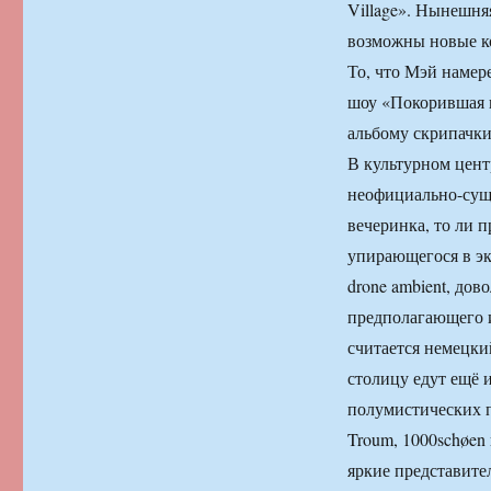
Village». Нынешня
возможны новые к
То, что Мэй намер
шоу «Покорившая ш
альбому скрипачки
В культурном цент
неофициально-суще
вечеринка, то ли п
упирающегося в э
drone ambient, дов
предполагающего 
считается немецкий
столицу едут ещё 
полумистических 
Troum, 1000schøen 
яркие представите