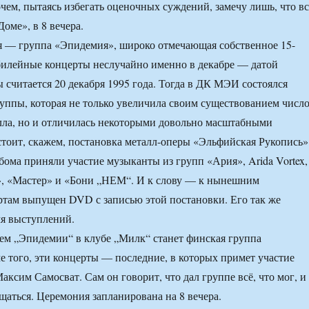
чем, пытаясь избегать оценочных суждений, замечу лишь, что вс
оме», в 8 вечера.
я — группа «Эпидемия», широко отмечающая собственное 15-
билейные концерты неслучайно именно в декабре — датой
 считается 20 декабря 1995 года. Тогда в ДК МЭИ состоялся
уппы, которая не только увеличила своим существованием числ
лла, но и отличилась некоторыми довольно масштабными
стоит, скажем, постановка металл-оперы «Эльфийская Рукопись»
ьбома приняли участие музыканты из групп «Ария», Arida Vortex,
, «Мастер» и «Бони „НЕМ“. И к слову — к нынешним
там выпущен DVD с записью этой постановки. Его так же
мя выступлений.
ем „Эпидемии“ в клубе „Милк“ станет финская группа
ме того, эти концерты — последние, в которых примет участие
ксим Самосват. Сам он говорит, что дал группе всё, что мог, и
щаться. Церемония запланирована на 8 вечера.