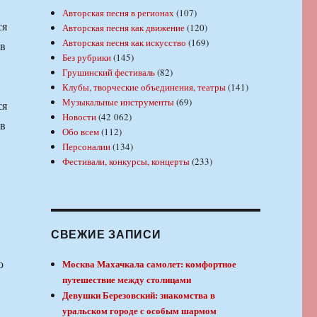
Авторская песня в регионах
(107)
ся
Авторская песня как движение
(120)
Авторская песня как искусство
(169)
 в
Без рубрики
(145)
Грушинский фестиваль
(82)
Клубы, творческие объединения, театры
(141)
Музыкальные инструменты
(69)
ся
Новости
(42 062)
 в
Обо всем
(112)
Персоналии
(134)
Фестивали, конкурсы, концерты
(233)
СВЕЖИЕ ЗАПИСИ
о
Москва Махачкала самолет: комфортное
путешествие между столицами
Девушки Березовский: знакомства в
уральском городе с особым шармом