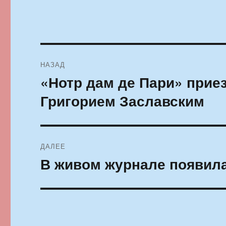
Навигация
НАЗАД
по
«Нотр дам де Пари» прие
Предыдущая
запись:
записям
Григорием Заславским
ДАЛЕЕ
В живом журнале появил
Следующая
запись: