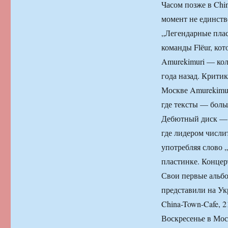
Часом позже в Chi
момент не единств
„Легендарные плас
команды Flёur, кот
Amurekimuri — кол
года назад. Крити
Москве Amurekimu
где тексты — боль
Дебютный диск — 
где лидером числит
употребляя слово 
пластинке. Концер
Свои первые альбо
представили на Укр
China-Town-Cafe, 2
Воскресенье в Мос