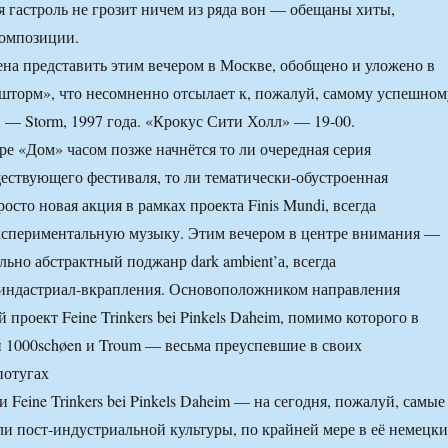
я гастроль не грозит ничем из ряда вон — обещаны хиты,
омпозиции.
ена представить этим вечером в Москве, обобщено и уложено в
торм», что несомненно отсылает к, пожалуй, самому успешном
 — Storm, 1997 года. «Крокус Сити Холл» — 19-00.
ре «Дом» часом позже начнётся то ли очередная серия
ствующего фестиваля, то ли тематически-обустроенная
росто новая акция в рамках проекта Finis Mundi, всегда
кспериментальную музыку. Этим вечером в центре внимания —
ольно абстрактный поджанр dark ambient’а, всегда
индастриал-вкрапления. Основоположником направления
 проект Feine Trinkers bei Pinkels Daheim, помимо которого в
и 1000schøen и Troum — весьма преуспевшие в своих
потугах
и Feine Trinkers bei Pinkels Daheim — на сегодня, пожалуй, самые
ли пост-индустриальной культуры, по крайней мере в её немецк