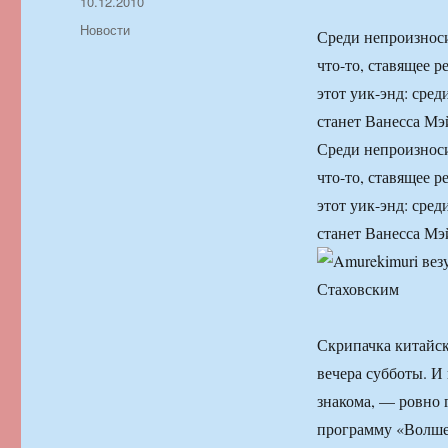
Автор
Опубликовано
10.12.2010
Рубрики
Новости
Среди непроизноси
что-то, ставящее р
этот уик-энд: сред
станет Ванесса Мэ
Среди непроизноси
что-то, ставящее р
этот уик-энд: сред
станет Ванесса Мэ
Скрипачка китайск
вечера субботы. И
знакома, — ровно г
программу «Волшеб