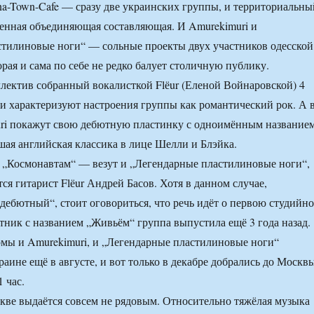
na-Town-Cafe — сразу две украинских группы, и территориальны
енная объединяющая составляющая. И Amurekimuri и
тилиновые ноги“ — сольные проекты двух участников одесской
орая и сама по себе не редко балует столичную публику.
лектив собранный вокалисткой Flёur (Еленой Войнаровской) 4
ки характеризуют настроения группы как романтический рок. А 
ri покажут свою дебютную пластинку с одноимённым названием
шая английская классика в лице Шелли и Блэйка.
„Космонавтам“ — везут и „Легендарные пластилиновые ноги“,
ся гитарист Flёur Андрей Басов. Хотя в данном случае,
„дебютный“, стоит оговориться, что речь идёт о первою студийн
тник с названием „Живьём“ группа выпустила ещё 3 года назад.
мы и Amurekimuri, и „Легендарные пластилиновые ноги“
аине ещё в августе, и вот только в декабре добрались до Москвы
1 час.
кве выдаётся совсем не рядовым. Относительно тяжёлая музыка