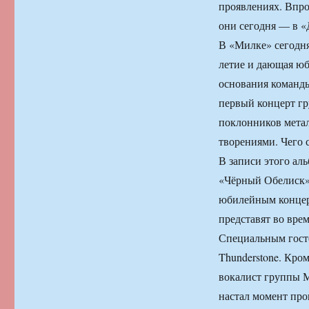
проявлениях. Впро
они сегодня — в «Д
В «Милке» сегодн
летие и дающая ю
основания команды
первый концерт гр
поклонников мета
творениями. Чего 
В записи этого ал
«Чёрный Обелиск»
юбилейным концер
представят во вре
Специальным гост
Thunderstone. Кро
вокалист группы Ма
настал момент про