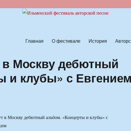
ской песни
Главная
О фестивале
История
Авторс
т в Москву дебютный
ы и клубы» с Евгение