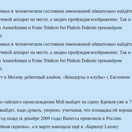
мых в человеческом состоянии именований обязательно найдёт
ечевой аппарат на место, а заодно пробуждая воображение. Так и
и Amurekimuri и Feine Trinkers bei Pinkels Daheim тренажёром
й.
мых в человеческом состоянии именований обязательно найдёт
ечевой аппарат на место, а заодно пробуждая воображение. Так и
и Amurekimuri и Feine Trinkers bei Pinkels Daheim тренажёром
й.
о-тайского происхождения Мэй выйдет на сцену Кремля уже в 7
 выйдет, надо думать, уверено, учитывая, что площадка ей хорош
од назад (в декабре 2009 года) Ванесса привозила в Россию
ная скрипка», а в марте навещала ещё и «Барвиху Luxury