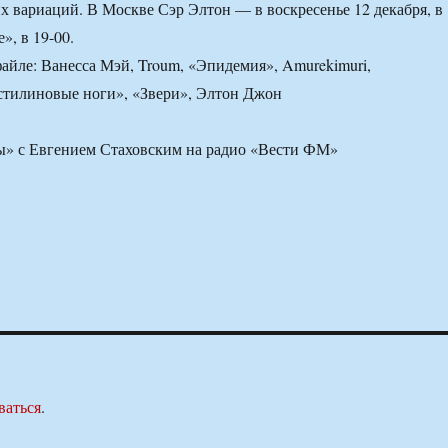
х вариаций. В Москве Сэр Элтон — в воскресенье 12 декабря, в
», в 19-00.
айле: Ванесса Мэй, Troum, «Эпидемия», Amurekimuri,
стилиновые ноги», «Звери», Элтон Джон
ы» с Евгением Стаховским на радио «Вести ФМ»
ваться
.