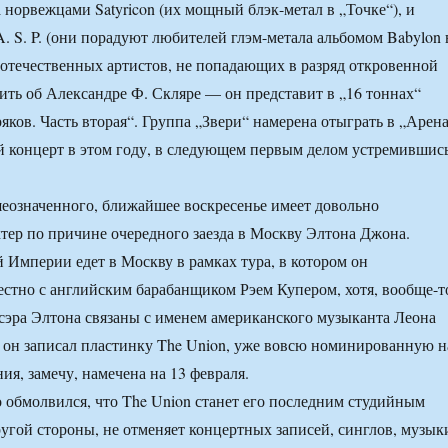
 норвежцами Satyricon (их мощный блэк-метал в „Точке“), и
. S. P. (они порадуют любителей глэм-метала альбомом Babylon 
 отечественных артистов, не попадающих в разряд откровенной
ить об Александре Ф. Скляре — он представит в „16 тоннах“
яков. Часть вторая“. Группа „Звери“ намерена отыграть в „Арен
 концерт в этом году, в следующем первым делом устремившис
еозначенного, ближайшее воскресенье имеет довольно
ер по причине очередного заезда в Москву Элтона Джона.
 Империи едет в Москву в рамках тура, в котором он
естно с английским барабанщиком Рэем Купером, хотя, вообще-т
сэра Элтона связаны с именем американского музыканта Леона
м он записал пластинку The Union, уже вовсю номинированную н
ия, замечу, намечена на 13 февраля.
 обмолвился, что The Union станет его последним студийным
другой стороны, не отменяет концертных записей, синглов, музык