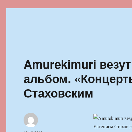
Ильменский фестиваль автор
Amurekimuri везу
альбом. «Концерт
Стаховским