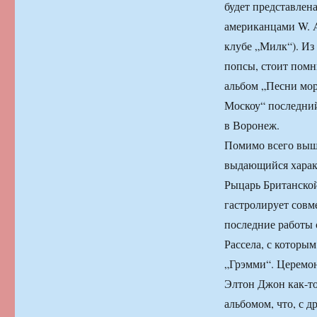
будет представлена
американцами W. A
клубе „Милк“). Из
попсы, стоит помн
альбом „Песни мор
Москоу“ последний
в Воронеж.
Помимо всего выш
выдающийся характ
Рыцарь Британской
гастролирует совм
последние работы 
Рассела, с которы
„Грэмми“. Церемон
Элтон Джон как-то
альбомом, что, с 