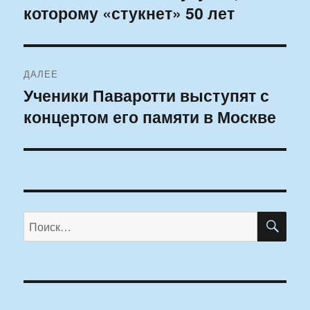
которому «стукнет» 50 лет
ДАЛЕЕ
Ученики Паваротти выступят с
Следующая
концертом его памяти в Москве
запись:
ПО
Искать: