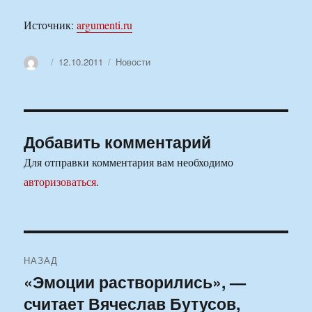
Источник:
argumenti.ru
Автор
Опубликовано
Рубрики
12.10.2011
Новости
Добавить комментарий
Для отправки комментария вам необходимо
авторизоваться
.
Навигация
НАЗАД
по
«Эмоции растворились», —
Предыдущая
считает Вячеслав Бутусов,
запись:
записям