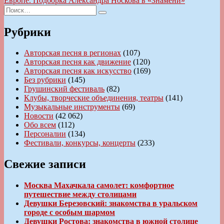
Европе. Подборка Александра Носкова в «Знамени»
Искать:
Поиск
Рубрики
Авторская песня в регионах
(107)
Авторская песня как движение
(120)
Авторская песня как искусство
(169)
Без рубрики
(145)
Грушинский фестиваль
(82)
Клубы, творческие объединения, театры
(141)
Музыкальные инструменты
(69)
Новости
(42 062)
Обо всем
(112)
Персоналии
(134)
Фестивали, конкурсы, концерты
(233)
Свежие записи
Москва Махачкала самолет: комфортное
путешествие между столицами
Девушки Березовский: знакомства в уральском
городе с особым шармом
Девушки Ростова: знакомства в южной столице