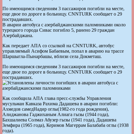
По имеющимся сведениям 3 пассажиров погибли на месте,
еще двое по дороге в больницу. СNNTURK сообщает о 29
пострадавших.
В аварии автобуса с азербайджанскими паломниками около
турецкого города Сивас погибло 5, ранено 29 граждан
Азербайджана.
Как передает АПА со ссылкой на СNNTURK, автобус
управляемый Асифом Бабаевым, попал в аварию на трассе
Шаршыгла-Пынарбашы, вблизи села Докметаш.
По имеющимся сведениям 3 пассажиров погибли на месте,
еще двое по дороге в больницу. СNNTURK сообщает о 29
пострадавших.
Как сообщила АПА глава пресс-службы Управления
мусульман Кавказа Рахима Дадашева в аварии погибли:
Ахмедов самедНадир оглы(1982-го года рождения),
Алиджанова Гаджиханым Алиага гызы (1944 года),
Бахшалиева Солмаз Абузер гызы (1941 года), Дадашева
Земфира (1965 года), Керимов Магеррам Балабаба оглы (1938
года).