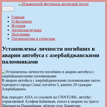
Перейти
к
Меню
Ильменский фестиваль авторской песни
содержимому
Главная
О фестивале
История
Авторская музыка
Программа
Организаторы и спонсоры
Установлены личности погибших в
аварии автобуса с азербайджанскими
паломниками
В аварии автобуса с азербайджанскими паломниками около
турецкого города Сивас погибло 5, ранено 29 граждан
Азербайджана.
Как передает АПА со ссылкой на СNNTURK, автобус
управляемый Асифом Бабаевым, попал в аварию на трассе
Шаршыгла-Пынарбашы, вблизи села Докметаш.