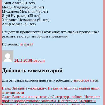
Эмин Агаев (31 лет)
Мехди Худаверди (31 лет)
Мухаммед Меззатли (48 лет)
Ягуб Нугразаде (55 лет)
Хейранса Исмайлова (51 лет)
Асиф Бабаев (45 лет)
Свидетели происшествия отмечают, что авария произошла в
результате потери автобусом управления.
Источник:
ru.apa.az
Автор
Опубликовано
Рубрики
24.11.2010
Новости
Добавить комментарий
Для отправки комментария вам необходимо
авторизоваться
.
Навигация
Предыдущая
Назад
Звёздные «лошадки». На каких машинах ездили наши
запись:
знаменитости
по
Следующая
Далее
Винтики и шпунтики / «Литература online». Интернет
записям
запись:
против корпоративного элитизма. Шенгели об Америке и