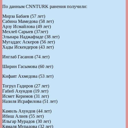
По данным СNNTURK ранения получили:
Мирза Бабаев (57 лет)
Сабина Мамедова (58 лет)
Арзу Исмайлова (49 лет)
Mехлеб Сарыев (37лет)
Эльнара Наджафзаде (38 лет)
Мугаддес Аскеров (56 лет)
Хады Искендеров (43 лет)
Инглаб Гасанов (74 лет)
Ширин Гасымова (60 лет)
Кифаят Ахмедова (53 лет)
Тогрул Гадиров (27 лет)
Габиб Ахундов (19 лет)
Исмет Керимов (31 лет)
Назиля Исрафилова (51 лет)
Камиль Ахундов (44 лет)
Ибиш Алиев (55 лет)
Ильгар Мурадов (30 лет)
Кямаля Mурадова (32 лет)