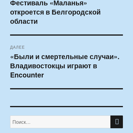
по
Фестиваль «Маланья»
Предыдущая
откроется в Белгородской
запись:
записям
области
ДАЛЕЕ
«Были и смертельные случаи».
Следующая
Владивостокцы играют в
запись:
Encounter
ПО
Искать: