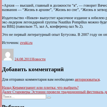
«Архия — высший, главный в должности “я”, — говорит Вячесл
названия — “Жизнь в архиве”, “Жизнь во сне”, “Жизнь в затво
Издательство «Никея» выпустит красочное издание к юбилею ро
экс-лидером легендарной группы Nautilus Pompilius можно бу
на ВВЦ (павильон 75, зал А, конференц-зал № 2).
Это не первый литературный опыт Бутусова. В 2007 году он о
Источник:
zvuki.ru
Автор
Опубликовано
Рубрики
24.08.2011
Новости
Добавить комментарий
Для отправки комментария вам необходимо
авторизоваться
.
Навигация
Предыдущая
Назад
Керамогранит или плитка: что выбрать?
запись:
Следующая
Далее
Староверы Эстонии провели традиционный фестиваль д
по
Искать:
запись:
Поиск
записям
Рубрики