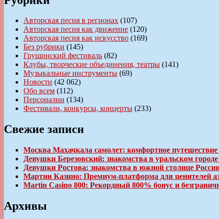
Авторская песня в регионах
(107)
Авторская песня как движение
(120)
Авторская песня как искусство
(169)
Без рубрики
(145)
Грушинский фестиваль
(82)
Клубы, творческие объединения, театры
(141)
Музыкальные инструменты
(69)
Новости
(42 062)
Обо всем
(112)
Персоналии
(134)
Фестивали, конкурсы, концерты
(233)
Свежие записи
Москва Махачкала самолет: комфортное путешествие
Девушки Березовский: знакомства в уральском город
Девушки Ростова: знакомства в южной столице Росси
Мартин Казино: Премиум-платформа для ценителей а
Martin Casino 800: Рекордный 800% бонус и безгран
Архивы