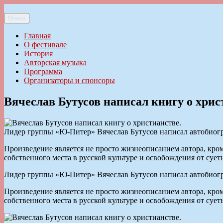
Перейти
к
Меню
Ильменский фестиваль авторской песни
содержимому
Главная
О фестивале
История
Авторская музыка
Программа
Организаторы и спонсоры
Вячеслав Бутусов написал книгу о хрис
Лидер группы «Ю-Питер» Вячеслав Бутусов написал автобиог
Произведение является не просто жизнеописанием автора, кром
собственного места в русской культуре и освобождения от сует
Лидер группы «Ю-Питер» Вячеслав Бутусов написал автобиог
Произведение является не просто жизнеописанием автора, кром
собственного места в русской культуре и освобождения от сует