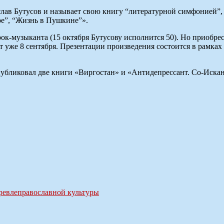
ав Бутусов и называет свою книгу “литературной симфонией”, т
ре”, “Жизнь в Пушкине”».
к-музыканта (15 октября Бутусову исполнится 50). Но приобрест
дет уже 8 сентября. Презентации произведения состоится в рам
публиковал две книги «Виргостан» и «Антидепрессант. Со-Искан
ревлеправославной культуры