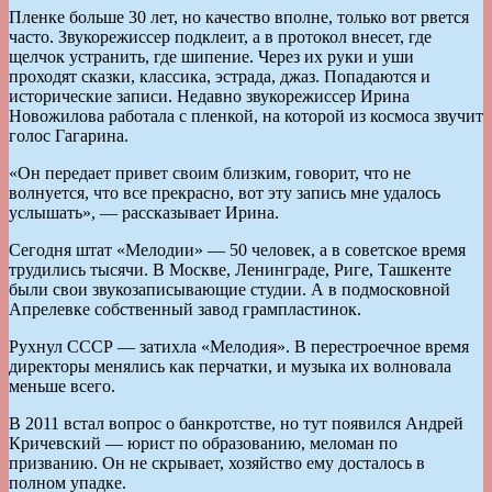
Пленке больше 30 лет, но качество вполне, только вот рвется
часто. Звукорежиссер подклеит, а в протокол внесет, где
щелчок устранить, где шипение. Через их руки и уши
проходят сказки, классика, эстрада, джаз. Попадаются и
исторические записи. Недавно звукорежиссер Ирина
Новожилова работала с пленкой, на которой из космоса звучит
голос Гагарина.
«Он передает привет своим близким, говорит, что не
волнуется, что все прекрасно, вот эту запись мне удалось
услышать», — рассказывает Ирина.
Сегодня штат «Мелодии» — 50 человек, а в советское время
трудились тысячи. В Москве, Ленинграде, Риге, Ташкенте
были свои звукозаписывающие студии. А в подмосковной
Апрелевке собственный завод грампластинок.
Рухнул СССР — затихла «Мелодия». В перестроечное время
директоры менялись как перчатки, и музыка их волновала
меньше всего.
В 2011 встал вопрос о банкротстве, но тут появился Андрей
Кричевский — юрист по образованию, меломан по
призванию. Он не скрывает, хозяйство ему досталось в
полном упадке.