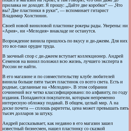
прилавка не доходят. Я прошу: „Дайте две коробки“ — „Что
вы? Две пластинки в руки“, — вспоминает гитарист
Владимир Холстинин.
Своей новой виниловой пластинке рокеры рады. Уверены: ни
«Ария», ни «Мелодия» внакладе не останутся.
Возрождение винила пришлось по вкусу и ди-джеям. Для них
это все-таки орудие труда.
В заочный спор с ди-джеем вступает коллекционер. Андрей
Семенов на винил положил всю жизнь, лучшего эксперта в
России не найти.
В его магазине и по совместительству клубе любителей
винила больше пяти тысяч пластинок со всего света. Есть и
родные, сделанные на «Мелодии». В этом собрании
сочинений все четко классифицировано: по алфавиту, по году
издания. Попадаются покупатели, которым непременно
интересную обложку подавай. В общем, целый мир. А на
доске почета — сплошь раритеты, цена может превышать пять
тысяч долларов за штуку.
Андрей рассказывает, как недавно в его магазин зашел
известный бизнесмен, нашел пластинку со сказкой