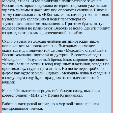
Москва, 7 июля. Из-за принятия антипиратского закона в
России некоторые владельцы интернет-порталов уже начали
удалять фильмы и даже музыку: опасаются санкций. Плюс к
этому социальная сеть «ВКонтакте» пытается узаконить свою
музыкальную коллекцию и ведет переговоры со
звукозаписывающими компаниями. При этом брать плату с
пользователей не планируют. Вероятнее всего, деньги пойдут
из доходов от рекламы, размещенной на сайте.
Судя по всему, на доходы лейблов антипиратский закон
повлияет весьма положительно. Выгодным он может
оказаться и для знаменитой фирмы «Мелодия», старейшей в
России компании звуковой индустрии. В советские годы
«Мелодия» — безусловный бренд. Было мировое признание:
тысячи (если не сотни тысяч) изданных пластинок, заводы по
производству, студии грамзаписи. Но после перестройки о
фирме как будто забыли. Однако «Мелодия» жива и сегодня, а
в следующем году будет праздновать пятидесятилетний
юбилей.
Как лейбл пытается вернуть себе былую славу, выясняла
корреспондент «МИР 24» Ирина Кузьминская.
Работа в мастерской кипит, но в мертвой тишине: в ней
оцифровывают пленки.