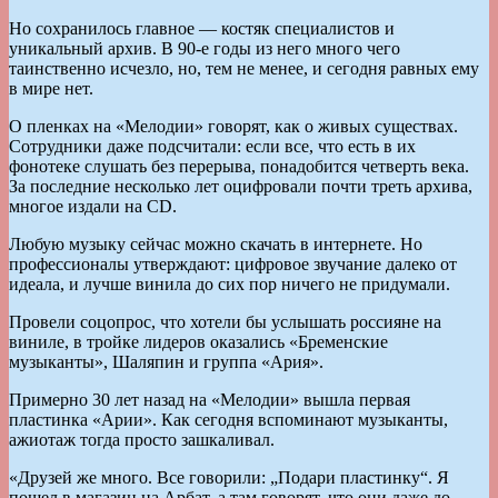
Но сохранилось главное — костяк специалистов и
уникальный архив. В 90-е годы из него много чего
таинственно исчезло, но, тем не менее, и сегодня равных ему
в мире нет.
О пленках на «Мелодии» говорят, как о живых существах.
Сотрудники даже подсчитали: если все, что есть в их
фонотеке слушать без перерыва, понадобится четверть века.
За последние несколько лет оцифровали почти треть архива,
многое издали на СD.
Любую музыку сейчас можно скачать в интернете. Но
профессионалы утверждают: цифровое звучание далеко от
идеала, и лучше винила до сих пор ничего не придумали.
Провели соцопрос, что хотели бы услышать россияне на
виниле, в тройке лидеров оказались «Бременские
музыканты», Шаляпин и группа «Ария».
Примерно 30 лет назад на «Мелодии» вышла первая
пластинка «Арии». Как сегодня вспоминают музыканты,
ажиотаж тогда просто зашкаливал.
«Друзей же много. Все говорили: „Подари пластинку“. Я
пошел в магазин на Арбат, а там говорят, что они даже до