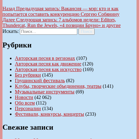
Назад
Предыдущая запись:
Вакансия — мэр: кто и как
попытается составить конкуренцию Сергею Собянину
Далее
Следующая запись:
7 альбомов недели: Editors,
Thundercat, Run the Jewels, «4 позиции Бруно» и другие
Искать:
Поиск
Рубрики
Авторская песня в регионах
(107)
Авторская песня как движение
(120)
Авторская песня как искусство
(169)
Без рубрики
(145)
Грушинский фестиваль
(82)
Клубы, творческие объединения, театры
(141)
Музыкальные инструменты
(69)
Новости
(42 062)
Обо всем
(112)
Персоналии
(134)
Фестивали, конкурсы, концерты
(233)
Свежие записи