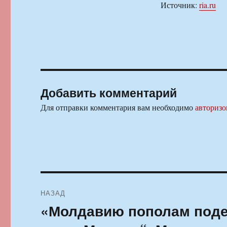
Источник:
ria.ru
Добавить комментарий
Для отправки комментария вам необходимо
авторизо
Навигация
НАЗАД
по
«Молдавию пополам поде
Предыдущая
запись:
записям