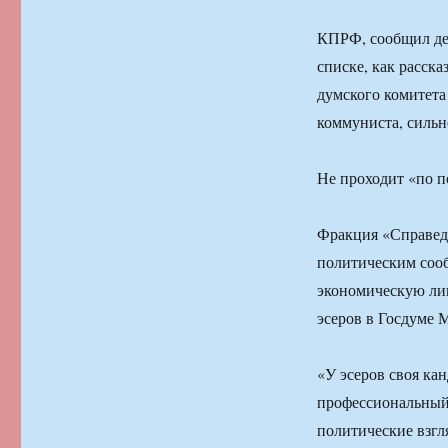
КПРФ, сообщил деп
списке, как расска
думского комитета
коммуниста, сильн
Не проходит «по 
Фракция «Справедл
политическим сооб
экономическую лин
эсеров в Госдуме 
«У эсеров своя ка
профессиональный 
политические взгля