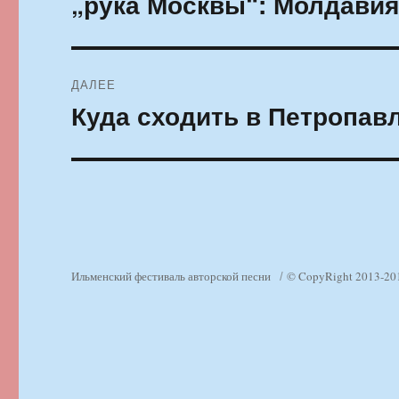
„рука Москвы“: Молдавия
ДАЛЕЕ
Куда сходить в Петропавл
Следующая
запись:
Ильменский фестиваль авторской песни
© CopyRight 2013-20