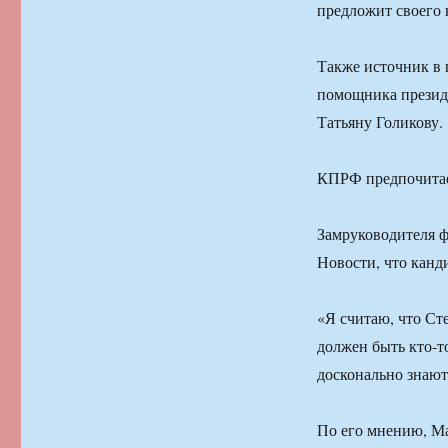
предложит своего 
Также источник в 
помощника президе
Татьяну Голикову.
КПРФ предпочитае
Замруководителя 
Новости, что канди
«Я считаю, что Ст
должен быть кто-то
досконально знают
По его мнению, Ма