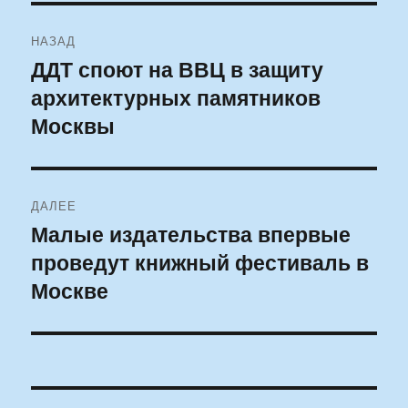
Навигация
НАЗАД
по
ДДТ споют на ВВЦ в защиту
Предыдущая
архитектурных памятников
запись:
записям
Москвы
ДАЛЕЕ
Малые издательства впервые
Следующая
проведут книжный фестиваль в
запись:
Москве