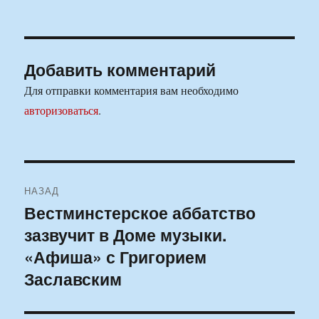
Добавить комментарий
Для отправки комментария вам необходимо
авторизоваться
.
Навигация
НАЗАД
по
Вестминстерское аббатство
Предыдущая
зазвучит в Доме музыки.
запись:
записям
«Афиша» с Григорием
Заславским