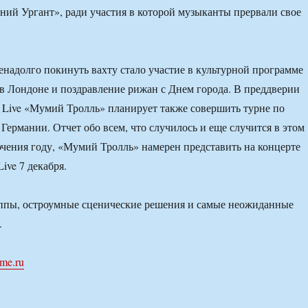
ий Ургант», ради участия в которой музыканты прервали свое
надолго покинуть вахту стало участие в культурной программе
 Лондоне и поздравление рижан с Днем города. В преддверии
m Live «Мумий Тролль» планирует также совершить турне по
Германии. Отчет обо всем, что случилось и еще случится в этом
чения году, «Мумий Тролль» намерен представить на концерте
ive 7 декабря.
ппы, остроумные сценические решения и самые неожиданные
.
ime.ru