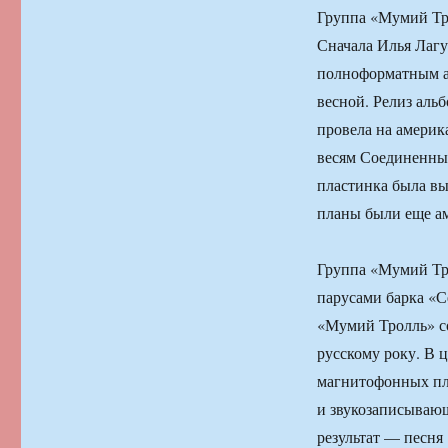
Группа «Мумий Тро
Сначала Илья Лагу
полноформатным ан
весной. Релиз аль
провела на америк
весям Соединенных
пластинка была вы
планы были еще а
Группа «Мумий Тро
парусами барка «С
«Мумий Тролль» со
русскому року. В 
магнитофонных пл
и звукозаписываю
результат — песня