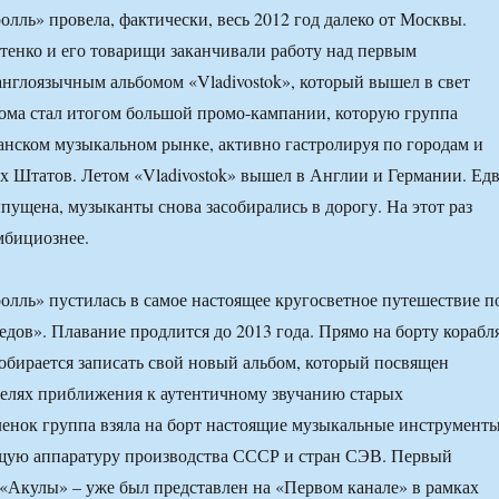
лль» провела, фактически, весь 2012 год далеко от Москвы.
тенко и его товарищи заканчивали работу над первым
глоязычным альбомом «Vladivostok», который вышел в свет
бома стал итогом большой промо-кампании, которую группа
анском музыкальном рынке, активно гастролируя по городам и
 Штатов. Летом «Vladivostok» вышел в Англии и Германии. Ед
пущена, музыканты снова засобирались в дорогу. На этот раз
мбициознее.
лль» пустилась в самое настоящее кругосветное путешествие п
едов». Плавание продлится до 2013 года. Прямо на борту корабл
бирается записать свой новый альбом, который посвящен
целях приближения к аутентичному звучанию старых
енок группа взяла на борт настоящие музыкальные инструмент
щую аппаратуру производства СССР и стран СЭВ. Первый
 «Акулы» – уже был представлен на «Первом канале» в рамках