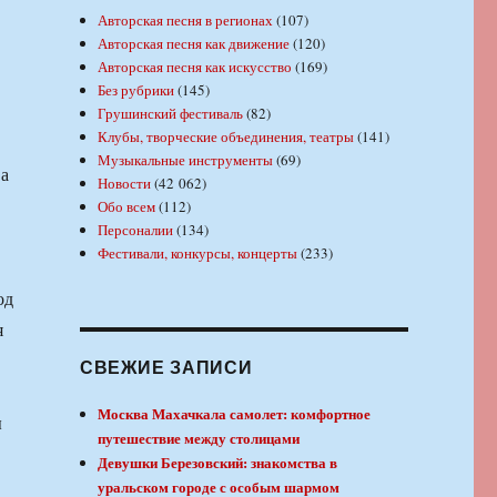
Авторская песня в регионах
(107)
Авторская песня как движение
(120)
Авторская песня как искусство
(169)
Без рубрики
(145)
Грушинский фестиваль
(82)
Клубы, творческие объединения, театры
(141)
Музыкальные инструменты
(69)
ва
Новости
(42 062)
Обо всем
(112)
Персоналии
(134)
Фестивали, конкурсы, концерты
(233)
од
я
СВЕЖИЕ ЗАПИСИ
Москва Махачкала самолет: комфортное
ы
путешествие между столицами
Девушки Березовский: знакомства в
уральском городе с особым шармом