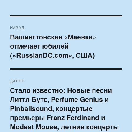
Навигация
НАЗАД
по
Вашингтонская «Маевка»
Предыдущая
отмечает юбилей
запись:
записям
(«RussianDC.com», США)
ДАЛЕЕ
Стало известно: Новые песни
Следующая
Литтл Бутс, Perfume Genius и
запись:
Pinballsound, концертые
премьеры Franz Ferdinand и
Modest Mouse, летние концерты