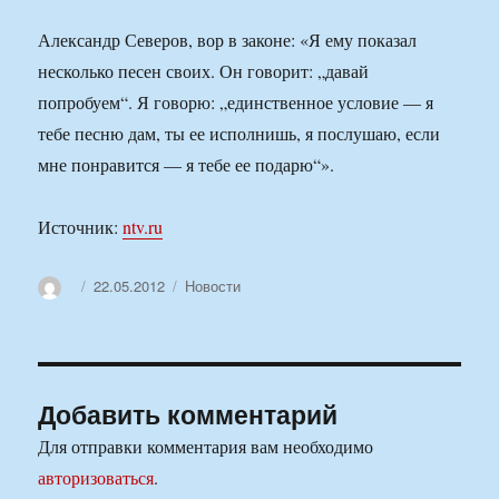
Александр Северов, вор в законе: «Я ему показал
несколько песен своих. Он говорит: „давай
попробуем“. Я говорю: „единственное условие — я
тебе песню дам, ты ее исполнишь, я послушаю, если
мне понравится — я тебе ее подарю“».
Источник:
ntv.ru
Автор
Опубликовано
Рубрики
22.05.2012
Новости
Добавить комментарий
Для отправки комментария вам необходимо
авторизоваться
.