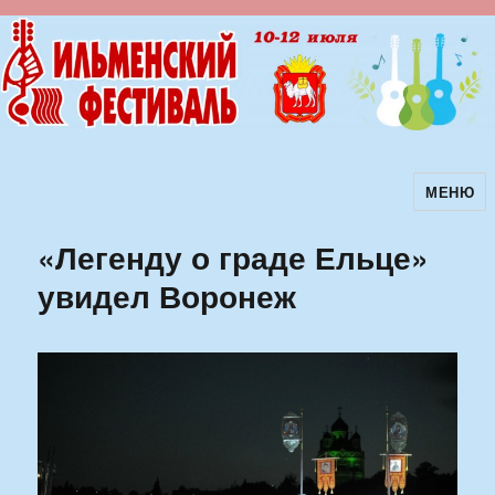
МЕНЮ
Ильменский фестиваль авторской
песни
«Легенду о граде Ельце»
увидел Воронеж