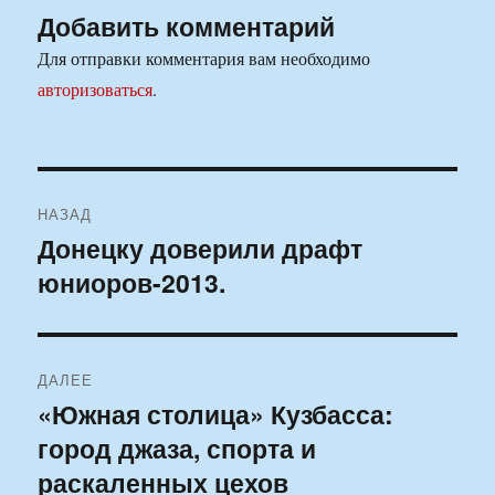
Добавить комментарий
Для отправки комментария вам необходимо
авторизоваться
.
Навигация
НАЗАД
по
Донецку доверили драфт
Предыдущая
юниоров-2013.
запись:
записям
ДАЛЕЕ
«Южная столица» Кузбасса:
Следующая
город джаза, спорта и
запись:
раскаленных цехов