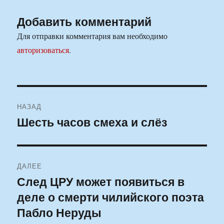
Добавить комментарий
Для отправки комментария вам необходимо
авторизоваться
.
Навигация
НАЗАД
по
Шесть часов смеха и слёз
Предыдущая
запись:
записям
ДАЛЕЕ
След ЦРУ может появиться в
Следующая
деле о смерти чилийского поэта
запись:
Пабло Неруды