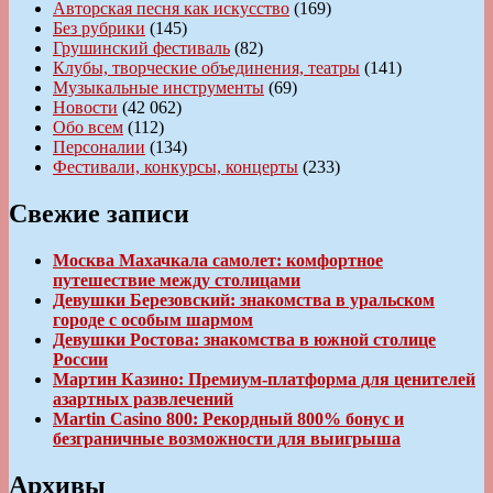
Авторская песня как искусство
(169)
Без рубрики
(145)
Грушинский фестиваль
(82)
Клубы, творческие объединения, театры
(141)
Музыкальные инструменты
(69)
Новости
(42 062)
Обо всем
(112)
Персоналии
(134)
Фестивали, конкурсы, концерты
(233)
Свежие записи
Москва Махачкала самолет: комфортное
путешествие между столицами
Девушки Березовский: знакомства в уральском
городе с особым шармом
Девушки Ростова: знакомства в южной столице
России
Мартин Казино: Премиум-платформа для ценителей
азартных развлечений
Martin Casino 800: Рекордный 800% бонус и
безграничные возможности для выигрыша
Архивы