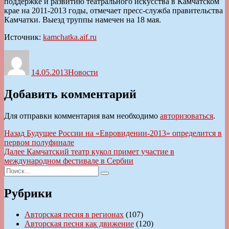
поддержке и развитию театрального искусства в Камчатском
крае на 2011-2013 годы, отмечает пресс-служба правительства
Камчатки. Выезд труппы намечен на 18 мая.
Источник:
kamchatka.aif.ru
Автор
Опубликовано
Рубрики
14.05.2013
Новости
Добавить комментарий
Для отправки комментария вам необходимо
авторизоваться
.
Навигация
Предыдущая
Назад
Будущее России на «Евровидении-2013» определится в
запись:
первом полуфинале
по
Следующая
Далее
Камчатский театр кукол примет участие в
записям
запись:
международном фестивале в Сербии
Искать:
Поиск
Рубрики
Авторская песня в регионах
(107)
Авторская песня как движение
(120)