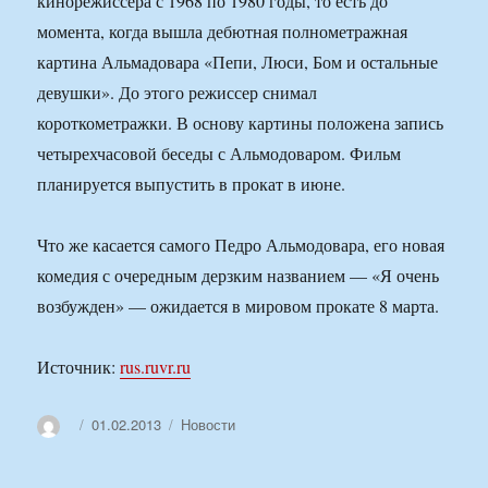
кинорежиссера с 1968 по 1980 годы, то есть до
момента, когда вышла дебютная полнометражная
картина Альмадовара «Пепи, Люси, Бом и остальные
девушки». До этого режиссер снимал
короткометражки. В основу картины положена запись
четырехчасовой беседы с Альмодоваром. Фильм
планируется выпустить в прокат в июне.
Что же касается самого Педро Альмодовара, его новая
комедия с очередным дерзким названием — «Я очень
возбужден» — ожидается в мировом прокате 8 марта.
Источник:
rus.ruvr.ru
Автор
Опубликовано
Рубрики
01.02.2013
Новости