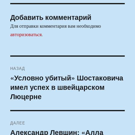
Добавить комментарий
Для отправки комментария вам необходимо
авторизоваться
.
Навигация
НАЗАД
по
«Условно убитый» Шостаковича
Предыдущая
имел успех в швейцарском
запись:
записям
Люцерне
ДАЛЕЕ
Александр Левшин: «Алла
Следующая