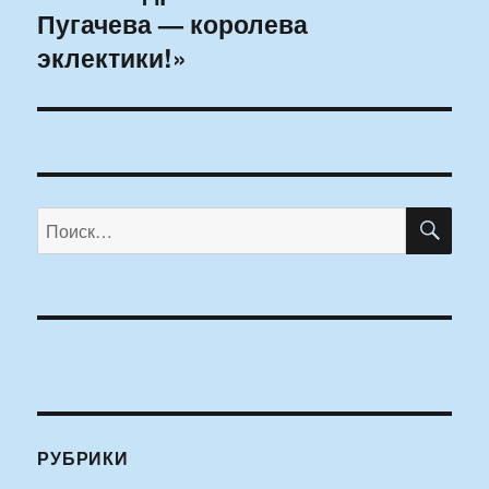
Пугачева — королева
запись:
эклектики!»
ПО
Искать:
РУБРИКИ