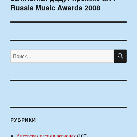
Russia Music Awards 2008
запись:
ПО
Искать:
РУБРИКИ
Авторская песня в регионах
(107)