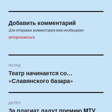
Добавить комментарий
Для отправки комментария вам необходимо
авторизоваться
.
Навигация
НАЗАД
по
Театр начинается со…
Предыдущая
«Славянского базара»
запись:
записям
ДАЛЕЕ
За плагиат дадут премию MTV
Следующая