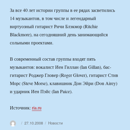
За все 40 лет истории группы в ее рядах засветились
14 музыкантов, в том числе и легендарный
виртуозный гитарист Ричи Блэкмор (Ritchie
Blackmore), на сегодняшний день занимающийся
сольными проектами.
В современный состав группы входят пять
музыкантов: вокалист Иен Гиллан (Ian Gillan), бас-
гитарист Роджер Гловер (Roger Glover), гитарист Стив
Морс (Steve Morse), клавишник Дон Эйри (Don Airey)
и ударник Иен Пэйс (Ian Paice).
Источник:
ria.ru
Автор
Опубликовано
Рубрики
27.10.2008
Новости