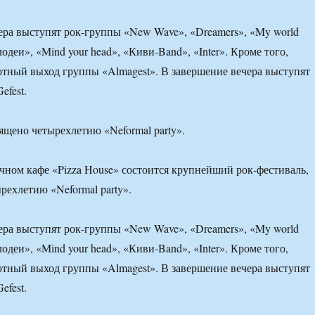
ера выступят рок-группы «New Wave», «Dreamers», «My world
Злодеи», «Mind your head», «Киви-Band», «Inter». Кроме того,
тный выход группы «Almagest». В завершение вечера выступят
efest.
щено четырехлетию «Neformal party».
ичном кафе «Pizza House» состоится крупнейший рок-фестиваль,
ехлетию «Neformal party».
ера выступят рок-группы «New Wave», «Dreamers», «My world
Злодеи», «Mind your head», «Киви-Band», «Inter». Кроме того,
тный выход группы «Almagest». В завершение вечера выступят
efest.