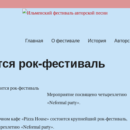
ской песни
Главная
О фестивале
История
Авторс
тся рок-фестиваль
Мероприятие посвящено четырехлетию
«Neformal party».
ичном кафе «Pizza House» состоится крупнейший рок-фестиваль,
ехлетию «Neformal party».