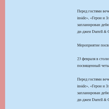
Перед гостями веч
inside», «Герои и 
запланирован дебю
ди-джеи Darrell & G
Мероприятие посвя
23 февраля в стол
посвященный четыр
Перед гостями веч
inside», «Герои и 
запланирован дебю
ди-джеи Darrell & G