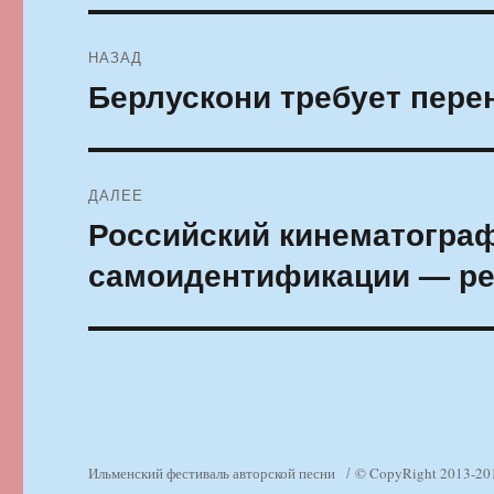
Навигация
НАЗАД
по
Берлускони требует пере
Предыдущая
запись:
записям
ДАЛЕЕ
Российский кинематограф
Следующая
запись:
самоидентификации — р
Ильменский фестиваль авторской песни
© CopyRight 2013-20