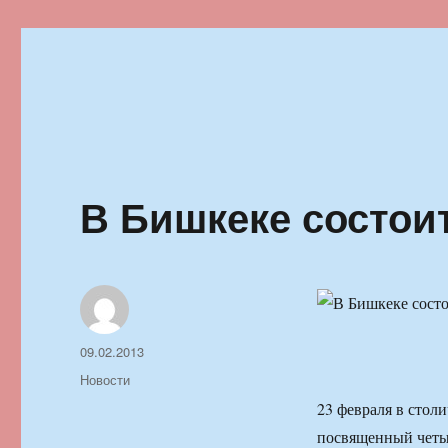
Ильменский фестиваль автор
В Бишкеке состои
Автор
Опубликовано
09.02.2013
Рубрики
Новости
23 февраля в стол
посвященный четыр