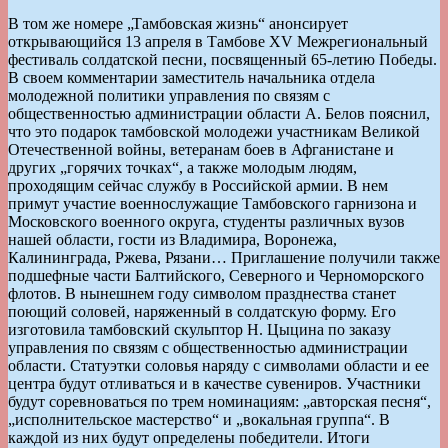
В том же номере „Тамбовская жизнь“ анонсирует
открывающийся 13 апреля в Тамбове XV Межрегиональный
фестиваль солдатской песни, посвященный 65-летию Победы.
В своем комментарии заместитель начальника отдела
молодежной политики управления по связям с
общественностью администрации области А. Белов пояснил,
что это подарок тамбовской молодежи участникам Великой
Отечественной войны, ветеранам боев в Афганистане и
других „горячих точках“, а также молодым людям,
проходящим сейчас службу в Российской армии. В нем
примут участие военнослужащие Тамбовского гарнизона и
Московского военного округа, студенты различных вузов
нашей области, гости из Владимира, Воронежа,
Калининграда, Ржева, Рязани… Приглашение получили также
подшефные части Балтийского, Северного и Черноморского
флотов. В нынешнем году символом празднества станет
поющий соловей, наряженный в солдатскую форму. Его
изготовила тамбовский скульптор Н. Цыцина по заказу
управления по связям с общественностью администрации
области. Статуэтки соловья наряду с символами области и ее
центра будут отливаться и в качестве сувениров. Участники
будут соревноваться по трем номинациям: „авторская песня“,
„исполнительское мастерство“ и „вокальная группа“. В
каждой из них будут определены победители. Итоги