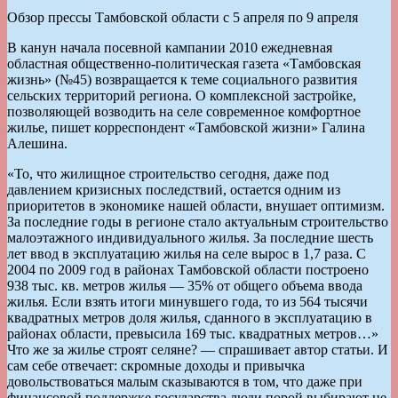
Обзор прессы Тамбовской области с 5 апреля по 9 апреля
В канун начала посевной кампании 2010 ежедневная
областная общественно-политическая газета «Тамбовская
жизнь» (№45) возвращается к теме социального развития
сельских территорий региона. О комплексной застройке,
позволяющей возводить на селе современное комфортное
жилье, пишет корреспондент «Тамбовской жизни» Галина
Алешина.
«То, что жилищное строительство сегодня, даже под
давлением кризисных последствий, остается одним из
приоритетов в экономике нашей области, внушает оптимизм.
За последние годы в регионе стало актуальным строительство
малоэтажного индивидуального жилья. За последние шесть
лет ввод в эксплуатацию жилья на селе вырос в 1,7 раза. С
2004 по 2009 год в районах Тамбовской области построено
938 тыс. кв. метров жилья — 35% от общего объема ввода
жилья. Если взять итоги минувшего года, то из 564 тысячи
квадратных метров доля жилья, сданного в эксплуатацию в
районах области, превысила 169 тыс. квадратных метров…»
Что же за жилье строят селяне? — спрашивает автор статьи. И
сам себе отвечает: скромные доходы и привычка
довольствоваться малым сказываются в том, что даже при
финансовой поддержке государства люди порой выбирают не