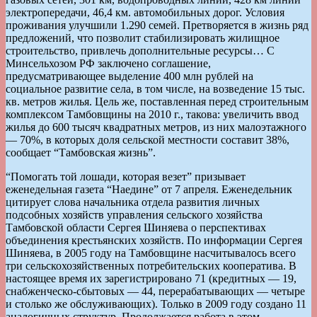
электропередачи, 46,4 км. автомобильных дорог. Условия
проживания улучшили 1.290 семей. Претворяется в жизнь ряд
предложений, что позволит стабилизировать жилищное
строительство, привлечь дополнительные ресурсы… С
Минсельхозом РФ заключено соглашение,
предусматривающее выделение 400 млн рублей на
социальное развитие села, в том числе, на возведение 15 тыс.
кв. метров жилья. Цель же, поставленная перед строительным
комплексом Тамбовщины на 2010 г., такова: увеличить ввод
жилья до 600 тысяч квадратных метров, из них малоэтажного
— 70%, в которых доля сельской местности составит 38%,
сообщает “Тамбовская жизнь”.
“Помогать той лошади, которая везет” призывает
еженедельная газета “Наедине” от 7 апреля. Еженедельник
цитирует слова начальника отдела развития личных
подсобных хозяйств управления сельского хозяйства
Тамбовской области Сергея Шиняева о перспективах
объединения крестьянских хозяйств. По информации Сергея
Шиняева, в 2005 году на Тамбовщине насчитывалось всего
три сельскохозяйственных потребительских кооператива. В
настоящее время их зарегистрировано 71 (кредитных — 19,
снабженческо-сбытовых — 44, перерабатывающих — четыре
и столько же обслуживающих). Только в 2009 году создано 11
аналогичных структур. Продолжается работа в этом