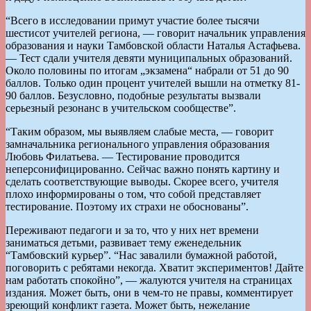
“Всего в исследовании примут участие более тысячи
шестисот учителей региона, — говорит начальник управления
образования и науки Тамбовской области Наталья Астафьева.
— Тест сдали учителя девяти муниципальных образований.
Около половины по итогам „экзамена“ набрали от 51 до 90
баллов. Только один процент учителей вышли на отметку 81-
90 баллов. Безусловно, подобные результаты вызвали
серьезный резонанс в учительском сообществе”.
“Таким образом, мы выявляем слабые места, — говорит
замначальника регионального управления образования
Любовь Филатьева. — Тестирование проводится
неперсонифицированно. Сейчас важно понять картину и
сделать соответствующие выводы. Скорее всего, учителя
плохо информированы о том, что собой представляет
тестирование. Поэтому их страхи не обоснованы”.
Переживают педагоги и за то, что у них нет времени
заниматься детьми, развивает тему еженедельник
“Тамбовский курьер”. “Нас завалили бумажной работой,
поговорить с ребятами некогда. Хватит экспериментов! Дайте
нам работать спокойно”, — жалуются учителя на страницах
издания. Может быть, они в чем-то не правы, комментирует
зреющий конфликт газета. Может быть, нежелание