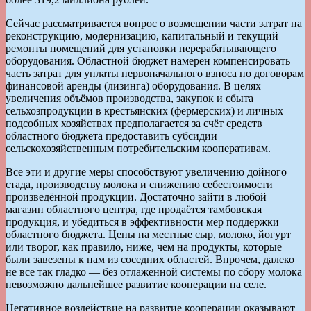
Сейчас рассматривается вопрос о возмещении части затрат на
реконструкцию, модернизацию, капитальный и текущий
ремонты помещений для установки перерабатывающего
оборудования. Областной бюджет намерен компенсировать
часть затрат для уплаты первоначального взноса по договорам
финансовой аренды (лизинга) оборудования. В целях
увеличения объёмов производства, закупок и сбыта
сельхозпродукции в крестьянских (фермерских) и личных
подсобных хозяйствах предполагается за счёт средств
областного бюджета предоставить субсидии
сельскохозяйственным потребительским кооперативам.
Все эти и другие меры способствуют увеличению дойного
стада, производству молока и снижению себестоимости
произведённой продукции. Достаточно зайти в любой
магазин областного центра, где продаётся тамбовская
продукция, и убедиться в эффективности мер поддержки
областного бюджета. Цены на местные сыр, молоко, йогурт
или творог, как правило, ниже, чем на продукты, которые
были завезены к нам из соседних областей. Впрочем, далеко
не все так гладко — без отлаженной системы по сбору молока
невозможно дальнейшее развитие кооперации на селе.
Негативное воздействие на развитие кооперации оказывают