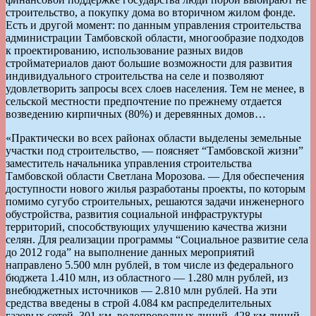
строительство, а покупку дома во вторичном жилом фонде.
Есть и другой момент: по данным управления строительства
администрации Тамбовской области, многообразие подходов
к проектированию, использование разных видов
стройматериалов дают большие возможности для развития
индивидуального строительства на селе и позволяют
удовлетворить запросы всех слоев населения. Тем не менее, в
сельской местности предпочтение по прежнему отдается
возведению кирпичных (80%) и деревянных домов…
«Практически во всех районах области выделены земельные
участки под строительство, — поясняет “Тамбовской жизни”
заместитель начальника управления строительства
Тамбовской области Светлана Морозова. — Для обеспечения
доступности нового жилья разработаны проекты, по которым
помимо сугубо строительных, решаются задачи инженерного
обустройства, развития социальной инфраструктуры
территорий, способствующих улучшению качества жизни
селян. Для реализации программы “Социальное развитие села
до 2012 года” на выполнение данных мероприятий
направлено 5.500 млн рублей, в том числе из федерального
бюджета 1.410 млн, из областного — 1.280 млн рублей, из
внебюджетных источников — 2.810 млн рублей. На эти
средства введены в строй 4.084 км распределительных
газовых сетей, 301 км, водопроводных линий, 428 км линий