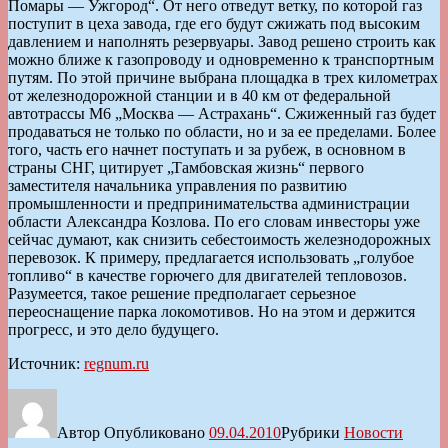
Помары — Ужгород“. От него отведут ветку, по которой газ
поступит в цеха завода, где его будут сжижать под высоким
давлением и наполнять резервуары. Завод решено строить как
можно ближе к газопроводу и одновременно к транспортным
путям. По этой причине выбрана площадка в трех километрах
от железнодорожной станции и в 40 км от федеральной
автотрассы М6 „Москва — Астрахань“. Сжиженный газ будет
продаваться не только по области, но и за ее пределами. Более
того, часть его начнет поступать и за рубеж, в основном в
страны СНГ, цитирует „Тамбовская жизнь“ первого
заместителя начальника управления по развитию
промышленности и предпринимательства администрации
области Александра Козлова. По его словам инвесторы уже
сейчас думают, как снизить себестоимость железнодорожных
перевозок. К примеру, предлагается использовать „голубое
топливо“ в качестве горючего для двигателей тепловозов.
Разумеется, такое решение предполагает серьезное
переоснащение парка локомотивов. Но на этом и держится
прогресс, и это дело будущего.
Источник:
regnum.ru
Автор
Опубликовано
09.04.2010
Рубрики
Новости