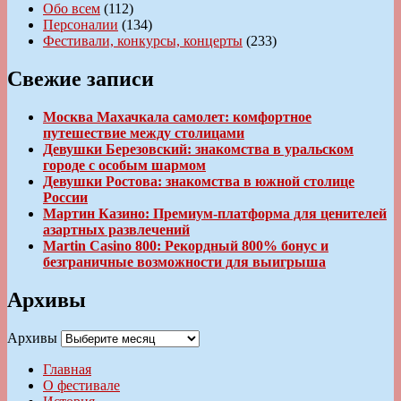
Обо всем
(112)
Персоналии
(134)
Фестивали, конкурсы, концерты
(233)
Свежие записи
Москва Махачкала самолет: комфортное
путешествие между столицами
Девушки Березовский: знакомства в уральском
городе с особым шармом
Девушки Ростова: знакомства в южной столице
России
Мартин Казино: Премиум-платформа для ценителей
азартных развлечений
Martin Casino 800: Рекордный 800% бонус и
безграничные возможности для выигрыша
Архивы
Архивы
Главная
О фестивале