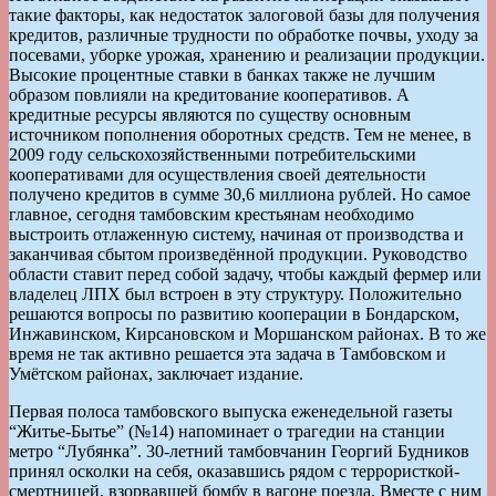
такие факторы, как недостаток залоговой базы для получения
кредитов, различные трудности по обработке почвы, уходу за
посевами, уборке урожая, хранению и реализации продукции.
Высокие процентные ставки в банках также не лучшим
образом повлияли на кредитование кооперативов. А
кредитные ресурсы являются по существу основным
источником пополнения оборотных средств. Тем не менее, в
2009 году сельскохозяйственными потребительскими
кооперативами для осуществления своей деятельности
получено кредитов в сумме 30,6 миллиона рублей. Но самое
главное, сегодня тамбовским крестьянам необходимо
выстроить отлаженную систему, начиная от производства и
заканчивая сбытом произведённой продукции. Руководство
области ставит перед собой задачу, чтобы каждый фермер или
владелец ЛПХ был встроен в эту структуру. Положительно
решаются вопросы по развитию кооперации в Бондарском,
Инжавинском, Кирсановском и Моршанском районах. В то же
время не так активно решается эта задача в Тамбовском и
Умётском районах, заключает издание.
Первая полоса тамбовского выпуска еженедельной газеты
“Житье-Бытье” (№14) напоминает о трагедии на станции
метро “Лубянка”. 30-летний тамбовчанин Георгий Будников
принял осколки на себя, оказавшись рядом с террористкой-
смертницей, взорвавшей бомбу в вагоне поезда. Вместе с ним