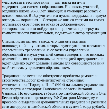
участвовать в тестировании — шаг назад на пути
модернизации системы образования. Но понять учителей,
отдавших школе 20-30 лет, знающих и умеющих работать с
детьми, можно. В Год учителя им нужна поддержка, в первую
очередь — моральная… Сегодня же они со слезами на глазах
отстаивают свое право на отказ от добровольного
тестирования, и они пойдут до конца, считая проверку их
компетентности унизительной, подытожил автор публикации.
Специалисты делают вывод, что главные критики
нововведений — учителя, которые чувствуют, что отстают от
современных требований. В областном управлении
образований и науки учителей спешат заверить, что никаких
действий в связи с проводимой аттестацией предпринято не
будет. Однако будут сделаны выводы для совершенствования
всей системы управления образованием.
Традиционное весеннее обострение проблемы ремонта и
строительства дорог комментирует на страницах
еженедельника “Город на Цне” (№14) начальник управления
транспорта и автодорог Тамбовской области Виталий
Чарыков. По его словам, губернатор Тамбовской области Олег
Бетин обратился к президенту РФ Дмитрию Медведеву с
просьбой о выделении дополнительных кредитов на развитие
сети автодорог в Тамбовской области в сумме 1 млрд рублей.