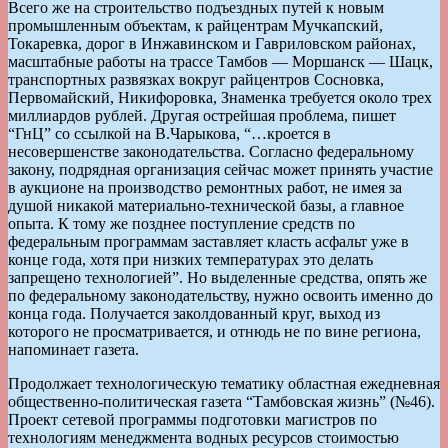
Всего же на строительство подъездных путей к новым
промышленным объектам, к райцентрам Мучкапский,
Токаревка, дорог в Инжавинском и Гавриловском районах,
масштабные работы на трассе Тамбов — Моршанск — Шацк,
транспортных развязках вокруг райцентров Сосновка,
Первомайский, Никифоровка, Знаменка требуется около трех
миллиардов рублей. Другая острейшая проблема, пишет
“ГнЦ” со ссылкой на В.Чарыкова, “…кроется в
несовершенстве законодательства. Согласно федеральному
закону, подрядная организация сейчас может принять участие
в аукционе на производство ремонтных работ, не имея за
душой никакой материально-технической базы, а главное
опыта. К тому же позднее поступление средств по
федеральным программам заставляет класть асфальт уже в
конце года, хотя при низких температурах это делать
запрещено технологией”. Но выделенные средства, опять же
по федеральному законодательству, нужно освоить именно до
конца года. Получается заколдованный круг, выход из
которого не просматривается, и отнюдь не по вине региона,
напоминает газета.
Продолжает технологическую тематику областная ежедневная
общественно-политическая газета “Тамбовская жизнь” (№46).
Проект сетевой программы подготовки магистров по
технологиям менеджмента водных ресурсов стоимостью