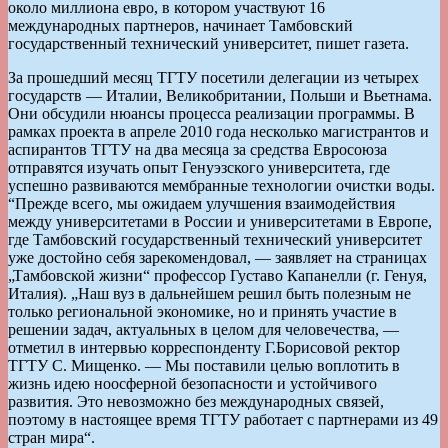
около миллиона евро, в котором участвуют 16
международных партнеров, начинает Тамбовский
государственный технический университет, пишет газета.
За прошедший месяц ТГТУ посетили делегации из четырех
государств — Италии, Великобритании, Польши и Вьетнама.
Они обсудили нюансы процесса реализации программы. В
рамках проекта в апреле 2010 года несколько магистрантов и
аспирантов ТГТУ на два месяца за средства Евросоюза
отправятся изучать опыт Генуэзского университета, где
успешно развиваются мембранные технологии очистки воды.
“Прежде всего, мы ожидаем улучшения взаимодействия
между университетами в России и университетами в Европе,
где Тамбовский государственный технический университет
уже достойно себя зарекомендовал, — заявляет на страницах
„Тамбовской жизни“ профессор Густаво Капанелли (г. Генуя,
Италия). „Наш вуз в дальнейшем решил быть полезным не
только региональной экономике, но и принять участие в
решении задач, актуальных в целом для человечества, —
отметил в интервью корреспонденту Г.Борисовой ректор
ТГТУ С. Мищенко. — Мы поставили целью воплотить в
жизнь идею ноосферной безопасности и устойчивого
развития. Это невозможно без международных связей,
поэтому в настоящее время ТГТУ работает с партнерами из 49
стран мира“.