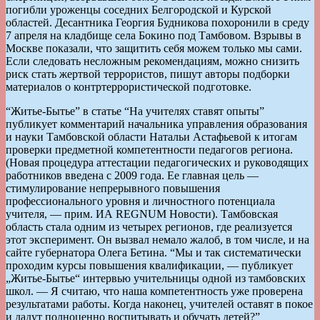
погибли уроженцы соседних Белгородской и Курской
областей. Десантника Георгия Будникова похоронили в среду
7 апреля на кладбище села Бокино под Тамбовом. Взрывы в
Москве показали, что защитить себя можем только мы сами.
Если следовать несложным рекомендациям, можно снизить
риск стать жертвой террористов, пишут авторы подборки
материалов о контртеррористической подготовке.
“Житье-Бытье” в статье “На учителях ставят опыты”
публикует комментарий начальника управления образования
и науки Тамбовской области Натальи Астафьевой к итогам
проверки предметной компетентности педагогов региона.
(Новая процедура аттестации педагогических и руководящих
работников введена с 2009 года. Ее главная цель —
стимулирование непрерывного повышения
профессионального уровня и личностного потенциала
учителя, — прим. ИА REGNUM Новости). Тамбовская
область стала одним из четырех регионов, где реализуется
этот эксперимент. Он вызвал немало жалоб, в том числе, и на
сайте губернатора Олега Бетина. “Мы и так систематически
проходим курсы повышения квалификации, — публикует
„Житье-Бытье“ интервью учительницы одной из тамбовских
школ. — Я считаю, что наша компетентность уже проверена
результатами работы. Когда наконец, учителей оставят в покое
и дадут полноценно воспитывать и обучать детей?”