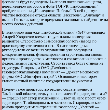
фестиваля будут подведены 14 апреля после гала-концерта,
перед началом которого в фойе ТОГУК „Тамбовконцерт“
пройдет выставка „Наследники Победы“. В ней примут
участие поисковые отряды области „Искатель“, „Альтаир“ и
имени Глазкова, которые представят экспонаты, найденные на
местах боевых действий.
В пятничном выпуске „Тамбовской жизни“ (№47) журналист
Андрей Хворостов комментирует планы возведения в
райцентре Староюрьево (Тамбовская область) завода по
производству сжиженного газа. В настоящее время
руководители областных управлений уже обсуждают
конкретные детали: финансировании строительства завода,
привязки производства к местности и согласования проекта с
федеральными структурами. Строить завод будут отнюдь не
структуры Газпрома, а ОАО „Тамбовская
газоперерабатывающая компания“ — „дочка“ московской
фирмы ЗАО „Иннефтегазстрой“. Основным инвестором
станет частный капитал с государственным участием.
Почему такое производство решено создать именно в
Тамбовской области, ведь у нас нет залежей природного газа?
— спрашивает автор публикации. Ответ на него прост: через
территорию Тамбовщины и, в частности, Староюрьевского
района проходит магистральный газопровод „Уренгой —