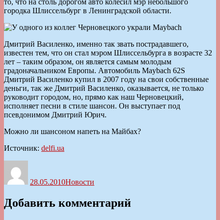
то, что на столь дорогом авто колесил мэр небольшого
городка Шлиссельбург в Ленинградской области.
Дмитрий Василенко, именно так звать пострадавшего,
известен тем, что он стал мэром Шлиссельбурга в возрасте 32
лет – таким образом, он является самым молодым
градоначальником Европы. Автомобиль Maybach 62S
Дмитрий Василенко купил в 2007 году на свои собственные
деньги, так же Дмитрий Василенко, оказывается, не только
руководит городом, но, прямо как наш Черновецкий,
исполняет песни в стиле шансон. Он выступает под
псевдонимом Дмитрий Юрич.
Можно ли шансоном напеть на Майбах?
Источник:
delfi.ua
Автор
Опубликовано
Рубрики
28.05.2010
Новости
Добавить комментарий