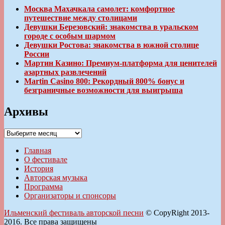
Москва Махачкала самолет: комфортное
путешествие между столицами
Девушки Березовский: знакомства в уральском
городе с особым шармом
Девушки Ростова: знакомства в южной столице
России
Мартин Казино: Премиум-платформа для ценителей
азартных развлечений
Martin Casino 800: Рекордный 800% бонус и
безграничные возможности для выигрыша
Архивы
Архивы
Главная
О фестивале
История
Авторская музыка
Программа
Организаторы и спонсоры
Ильменский фестиваль авторской песни
© CopyRight 2013-
2016. Все права защищены