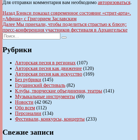
Для отправки комментария вам необходимо
авторизоваться
.
Навигация
Предыдущая
Назад
Бэнкси показал современное состояние «стрит-арта».
запись:
«Афиша» с Григорием Заславским
по
Следующая
Далее
Мы приехали, чтобы поделиться страстью к блюзу:
записям
запись:
пресс-конференция участников фестиваля в Архангельске
Искать:
Поиск
Рубрики
Авторская песня в регионах
(107)
Авторская песня как движение
(120)
Авторская песня как искусство
(169)
Без рубрики
(145)
Грушинский фестиваль
(82)
Клубы, творческие объединения, театры
(141)
Музыкальные инструменты
(69)
Новости
(42 062)
Обо всем
(112)
Персоналии
(134)
Фестивали, конкурсы, концерты
(233)
Свежие записи