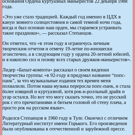
основания Ордена куртуазных маньеристов 22 декабря 1988
года.
«Это уже стало традицией. Каждый год именно в ЦДХ в
канун зимнего солнцестояния и самой темной ночи года,
когда и был основан наш орден, мы стараемся устраивать
такие праздники», — рассказал Степанцов.
Он отметил, что «в этом году я ограничусь личным
творческим отчетом и отмечу 19-летие по-юношески
эгоистично, а в следующим году у ордена 20-летний юбилей,
и я накоплю сил и позову всех старых дружков-маньеристов».
Лидер «Бахыт-компота» рассказал о своем видении
творчества группы: «в 92-году я придумал название “попс-
панк”, за что музыкальные издания тех времен меня
похвалили. Потом наша музыка переросла попс-панк, и стала
более изящной и куртуазной, хотя рок-н-ролльный драйв и
угар остался. Но вот что могу сказать точно, это не русский
рок с его причитаниями и битьем головой об стену плача, а
просто рок на русском языке».
Родился Степанцов в 1960 году в Туле. Окончил с отличием
Литературный институт имени Горького. Его произведения
были опубликованы в отечественной и зарубежной прессе.