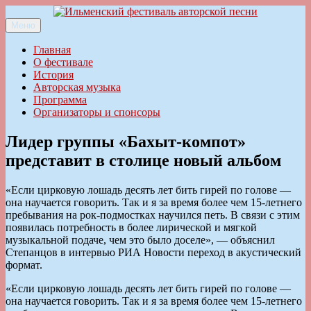
Перейти
к
Меню
Ильменский фестиваль авторской песни
содержимому
Главная
О фестивале
История
Авторская музыка
Программа
Организаторы и спонсоры
Лидер группы «Бахыт-компот»
представит в столице новый альбом
«Если цирковую лошадь десять лет бить гирей по голове —
она научается говорить. Так и я за время более чем 15-летнего
пребывания на рок-подмостках научился петь. В связи с этим
появилась потребность в более лирической и мягкой
музыкальной подаче, чем это было доселе», — объяснил
Степанцов в интервью РИА Новости переход в акустический
формат.
«Если цирковую лошадь десять лет бить гирей по голове —
она научается говорить. Так и я за время более чем 15-летнего