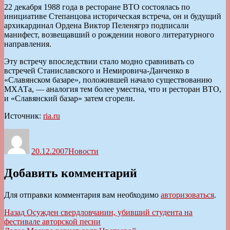
22 декабря 1988 года в ресторане ВТО состоялась по
инициативе Степанцова историческая встреча, он и будущий
архикардинал Ордена Виктор Пеленягрэ подписали
манифест, возвещавший о рождении нового литературного
направления.
Эту встречу впоследствии стало модно сравнивать со
встречей Станиславского и Немировича-Данченко в
«Славянском базаре», положившей начало существованию
МХАТа, — аналогия тем более уместна, что и ресторан ВТО,
и «Славянский базар» затем сгорели.
Источник:
ria.ru
Автор
Опубликовано
Рубрики
20.12.2007
Новости
Добавить комментарий
Для отправки комментария вам необходимо
авторизоваться
.
Навигация
Предыдущая
Назад
Осужден свердловчанин, убивший студента на
запись:
фестивале авторской песни
по