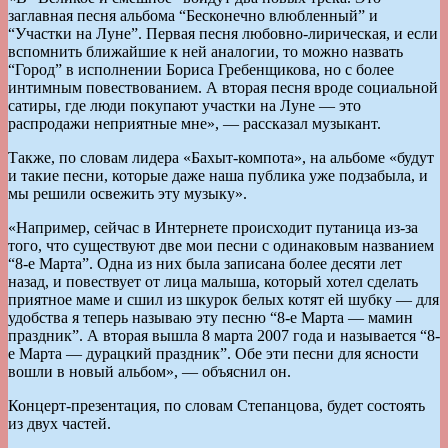
заглавная песня альбома “Бесконечно влюбленный” и
“Участки на Луне”. Первая песня любовно-лирическая, и если
вспомнить ближайшие к ней аналогии, то можно назвать
“Город” в исполнении Бориса Гребенщикова, но с более
интимным повествованием. А вторая песня вроде социальной
сатиры, где люди покупают участки на Луне — это
распродажи неприятные мне», — рассказал музыкант.
Также, по словам лидера «Бахыт-компота», на альбоме «будут
и такие песни, которые даже наша публика уже подзабыла, и
мы решили освежить эту музыку».
«Например, сейчас в Интернете происходит путаница из-за
того, что существуют две мои песни с одинаковым названием
“8-е Марта”. Одна из них была записана более десяти лет
назад, и повествует от лица малыша, который хотел сделать
приятное маме и сшил из шкурок белых котят ей шубку — для
удобства я теперь называю эту песню “8-е Марта — мамин
праздник”. А вторая вышла 8 марта 2007 года и называется “8-
е Марта — дурацкий праздник”. Обе эти песни для ясности
вошли в новый альбом», — объяснил он.
Концерт-презентация, по словам Степанцова, будет состоять
из двух частей.