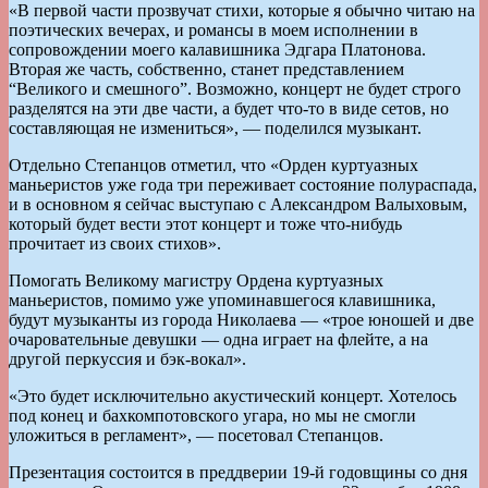
«В первой части прозвучат стихи, которые я обычно читаю на
поэтических вечерах, и романсы в моем исполнении в
сопровождении моего калавишника Эдгара Платонова.
Вторая же часть, собственно, станет представлением
“Великого и смешного”. Возможно, концерт не будет строго
разделятся на эти две части, а будет что-то в виде сетов, но
составляющая не измениться», — поделился музыкант.
Отдельно Степанцов отметил, что «Орден куртуазных
маньеристов уже года три переживает состояние полураспада,
и в основном я сейчас выступаю с Александром Валыховым,
который будет вести этот концерт и тоже что-нибудь
прочитает из своих стихов».
Помогать Великому магистру Ордена куртуазных
маньеристов, помимо уже упоминавшегося клавишника,
будут музыканты из города Николаева — «трое юношей и две
очаровательные девушки — одна играет на флейте, а на
другой перкуссия и бэк-вокал».
«Это будет исключительно акустический концерт. Хотелось
под конец и бахкомпотовского угара, но мы не смогли
уложиться в регламент», — посетовал Степанцов.
Презентация состоится в преддверии 19-й годовщины со дня