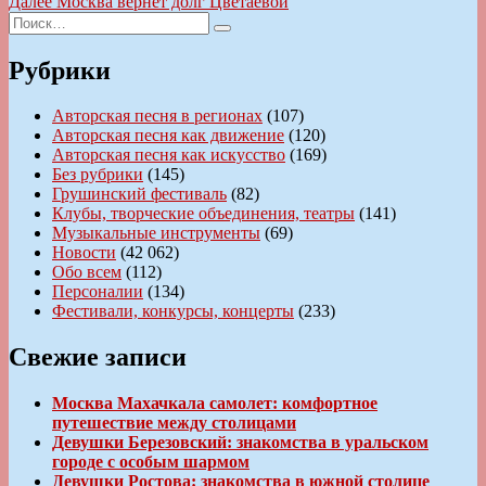
Следующая
Далее
Москва вернет долг Цветаевой
записям
Искать:
запись:
Поиск
Рубрики
Авторская песня в регионах
(107)
Авторская песня как движение
(120)
Авторская песня как искусство
(169)
Без рубрики
(145)
Грушинский фестиваль
(82)
Клубы, творческие объединения, театры
(141)
Музыкальные инструменты
(69)
Новости
(42 062)
Обо всем
(112)
Персоналии
(134)
Фестивали, конкурсы, концерты
(233)
Свежие записи
Москва Махачкала самолет: комфортное
путешествие между столицами
Девушки Березовский: знакомства в уральском
городе с особым шармом
Девушки Ростова: знакомства в южной столице