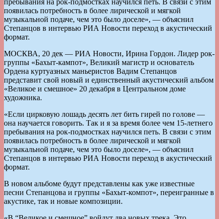
пребывания на рок-подмостках научился петь. В связи с этим
появилась потребность в более лирической и мягкой
музыкальной подаче, чем это было доселе», — объяснил
Степанцов в интервью РИА Новости переход в акустический
формат.
МОСКВА, 20 дек — РИА Новости, Ирина Гордон. Лидер рок-
группы «Бахыт-кампот», Великий магистр и основатель
Ордена куртуазных маньеристов Вадим Степанцов
представит свой новый и единственный акустический альбом
«Великое и смешное» 20 декабря в Центральном доме
художника.
«Если цирковую лошадь десять лет бить гирей по голове —
она научается говорить. Так и я за время более чем 15-летнего
пребывания на рок-подмостках научился петь. В связи с этим
появилась потребность в более лирической и мягкой
музыкальной подаче, чем это было доселе», — объяснил
Степанцов в интервью РИА Новости переход в акустический
формат.
В новом альбоме будут представлены как уже известные
песни Степанцова и группы «Бахыт-компот», переигранные в
акустике, так и новые композиции.
«В “Великое и смешное” войдут два новых трека. Это